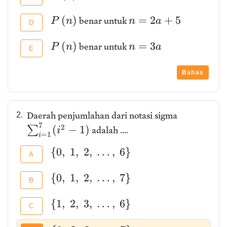
(
)
=
2
+
5
benar untuk
P
n
n
a
D
(
)
=
3
benar untuk
P
n
n
a
E
Bahas
Daerah penjumlahan dari notasi sigma
2.
7
2
(
−
1
)
∑
adalah ....
i
=
1
i
{
0
,
1
,
2
,
…
,
6
}
A
{
0
,
1
,
2
,
…
,
7
}
B
{
1
,
2
,
3
,
…
,
6
}
C