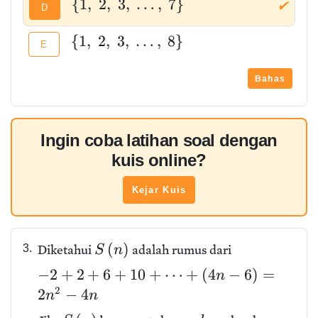
{
1
,
2
,
3
,
…
,
7
}
✔
D
{
1
,
2
,
3
,
…
,
8
}
E
Bahas
Ingin coba latihan soal dengan
kuis online?
Kejar Kuis
(
)
3.
Diketahui
adalah rumus dari
S
n
−
2
+
2
+
6
+
1
0
+
⋯
+
(
4
−
6
)
=
n
2
2
−
4
n
n