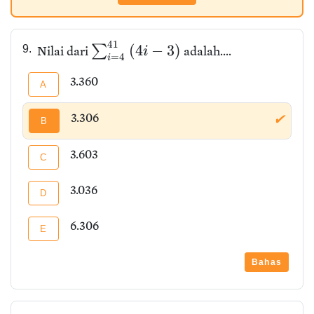
4
1
(
4
−
3
)
∑
9.
Nilai dari
adalah....
i
=
4
i
3.360
A
3.306
✔
B
3.603
C
3.036
D
6.306
E
Bahas