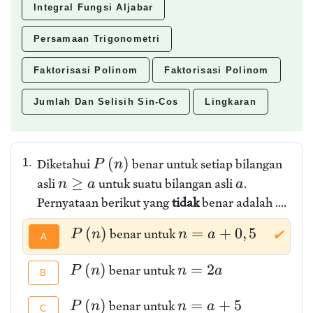
Integral Fungsi Aljabar
Persamaan Trigonometri
Faktorisasi Polinom
Faktorisasi Polinom
Jumlah Dan Selisih Sin-Cos
Lingkaran
(
)
1.
Diketahui
benar untuk setiap bilangan
P
n
≥
asli
untuk suatu bilangan asli
.
n
a
a
Pernyataan berikut yang
tidak
benar adalah ....
(
)
=
+
0
,
5
benar untuk
P
n
n
a
✔
A
(
)
=
2
benar untuk
P
n
n
a
B
(
)
=
+
5
benar untuk
P
n
n
a
C