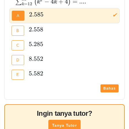
−
4
+
4
=
.
.
.
.
∑
(
)
k
k
=
1
2
k
2
.
5
8
5
✔
A
2
.
5
5
8
B
5
.
2
8
5
C
8
.
5
5
2
D
5
.
5
8
2
E
Bahas
Ingin tanya tutor?
Tanya Tutor