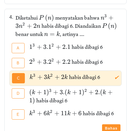
3
(
)
+
4.
Diketahui
menyatakan bahwa
P
n
n
2
3
+
2
(
)
habis dibagi 6. Diandaikan
n
n
P
n
=
benar untuk
, artinya ....
n
k
3
2
1
+
3
.
1
+
2
.
1
habis dibagi 6
A
3
2
2
+
3
.
2
+
2
.
2
habis dibagi 6
B
3
2
+
3
+
2
habis dibagi 6
k
k
k
✔
C
3
2
(
+
1
)
+
3
.
(
+
1
)
+
2
.
(
+
k
k
k
D
1
)
habis dibagi 6
3
2
+
6
+
1
1
+
6
habis dibagi 6
k
k
k
E
Bahas