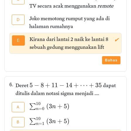
TV secara acak menggunakan
remote
Joko memotong rumput yang ada di
D
halaman rumahnya
Kirana dari lantai 2 naik ke lantai 8
✔
E
sebuah gedung menggunakan lift
Bahas
5
−
8
+
1
1
−
1
4
+
⋯
+
3
5
6.
Deret
dapat
ditulis dalam notasi sigma menjadi ....
1
0
(
3
+
5
)
∑
n
A
=
0
n
1
0
(
3
+
5
)
∑
n
B
=
1
n