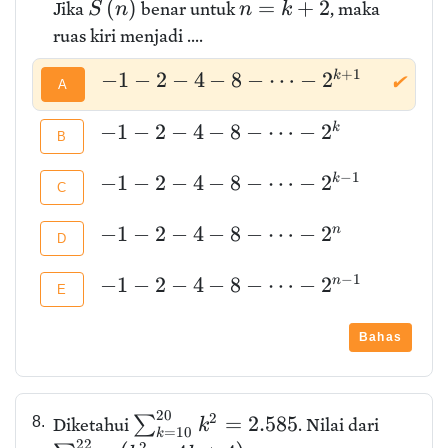
(
)
=
+
2
Jika
benar untuk
, maka
S
n
n
k
ruas kiri menjadi ....
+
1
−
1
−
2
−
4
−
8
−
⋯
−
2
k
✔
A
−
1
−
2
−
4
−
8
−
⋯
−
2
k
B
−
1
−
1
−
2
−
4
−
8
−
⋯
−
2
k
C
−
1
−
2
−
4
−
8
−
⋯
−
2
n
D
−
1
−
1
−
2
−
4
−
8
−
⋯
−
2
n
E
Bahas
2
0
2
=
2
.
5
8
5
∑
8.
Diketahui
. Nilai dari
k
=
1
0
k
2
2
2