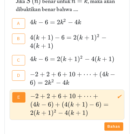
(
)
=
Jika
benar untuk
, maka akan
S
n
n
k
dibuktikan benar bahwa ....
2
4
−
6
=
2
−
4
k
k
k
A
2
4
(
+
1
)
−
6
=
2
(
+
1
)
−
k
k
B
4
(
+
1
)
k
2
4
−
6
=
2
(
+
1
)
−
4
(
+
1
)
k
k
k
C
−
2
+
2
+
6
+
1
0
+
⋯
+
(
4
−
k
D
2
6
)
=
2
−
4
k
k
−
2
+
2
+
6
+
1
0
+
⋯
+
✔
E
(
4
−
6
)
+
(
4
(
+
1
)
−
6
)
=
k
k
2
2
(
+
1
)
−
4
(
+
1
)
k
k
Bahas