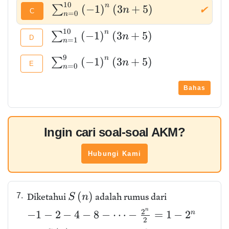
1
0
n
(
−
1
)
(
3
+
5
)
∑
✔
n
C
=
0
n
1
0
n
(
−
1
)
(
3
+
5
)
∑
n
D
=
1
n
9
n
(
−
1
)
(
3
+
5
)
∑
n
E
=
0
n
Bahas
Ingin cari soal-soal AKM?
Hubungi Kami
(
)
7.
Diketahui
adalah rumus dari
S
n
n
2
−
1
−
2
−
4
−
8
−
⋯
−
=
1
−
2
n
2