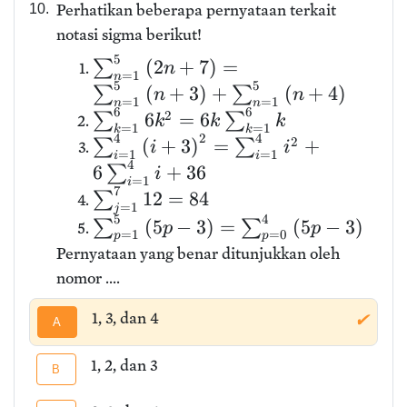
Perhatikan beberapa pernyataan terkait
10.
notasi sigma berikut!
5
(
2
+
7
)
=
∑
n
=
1
n
5
5
(
+
3
)
+
(
+
4
)
∑
∑
n
n
=
1
=
1
n
n
6
6
2
6
=
6
∑
∑
k
k
k
=
1
=
1
k
k
4
2
4
2
(
+
3
)
=
+
∑
∑
i
i
=
1
=
1
i
i
4
6
+
3
6
∑
i
=
1
i
7
1
2
=
8
4
∑
=
1
j
5
4
(
5
−
3
)
=
(
5
−
3
)
∑
∑
p
p
=
1
=
0
p
p
Pernyataan yang benar ditunjukkan oleh
nomor ....
1, 3, dan 4
✔
A
1, 2, dan 3
B