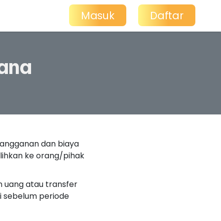
Masuk
Daftar
ana
rlangganan dan biaya
alihkan ke orang/pihak
uang atau transfer
i sebelum periode