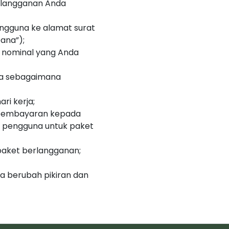
rlangganan Anda
ngguna ke alamat surat
ana”);
h nominal yang Anda
na sebagaimana
ri kerja;
 pembayaran kepada
h pengguna untuk paket
 paket berlangganan;
a berubah pikiran dan