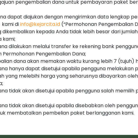
ajuan pengembalian dana untuk pembayaran paket be
na dapat diajukan dengan mengirimkan data lengkap pe
) kami di
info@kejarcita.id
(“Permohonan Pengembalian D
 dikembalikan kepada Anda tidak lebih besar dari jumla
 kami;
na dilakukan melalui transfer ke rekening bank penggu
m Permohonan Pengembalian Dana;
lian dana akan memakan waktu kurang lebih 7 (tujuh) ha
na hanya dapat disetujui apabila pengguna melakukan
ah yang melebihi harga yang seharusnya dibayarkan ole
a;
a tidak akan disetujui apabila pengguna salah memilih
a tidak akan disetujui apabila disebabkan oleh penggun
uk membatalkan pembelian paket berlangganan kami.