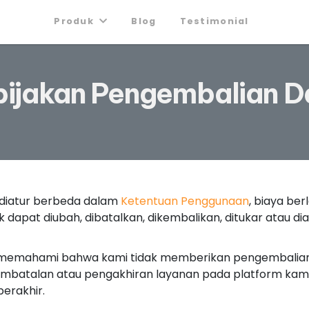
Produk
Blog
Testimonial
bijakan Pengembalian D
 diatur berbeda dalam
Ketentuan Penggunaan
, biaya be
ak dapat diubah, dibatalkan, dikembalikan, ditukar atau di
memahami bahwa kami tidak memberikan pengembalian 
embatalan atau pengakhiran layanan pada platform kam
erakhir.