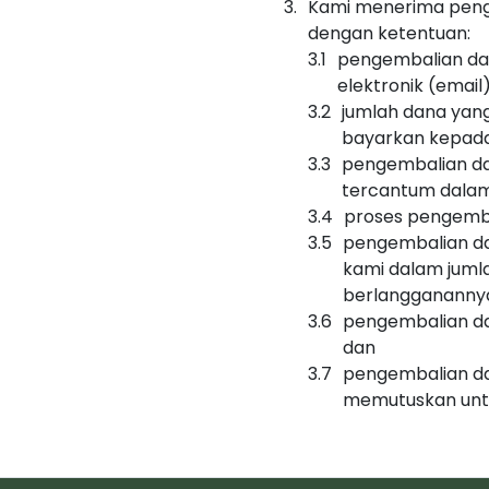
Kami menerima peng
dengan ketentuan:
pengembalian da
elektronik (email
jumlah dana yang
bayarkan kepada
pengembalian da
tercantum dala
proses pengemba
pengembalian da
kami dalam juml
berlanggananny
pengembalian dan
dan
pengembalian dan
memutuskan unt