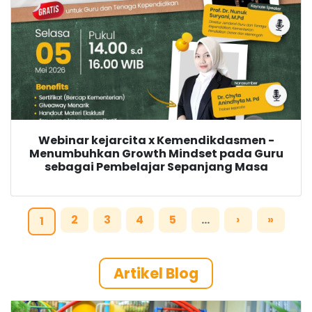
Webinar kejarcita x Kemendikdasmen -
Menumbuhkan Growth Mindset pada Guru
sebagai Pembelajar Sepanjang Masa
2
3
4
5
…
›
»
1
Artikel Blog