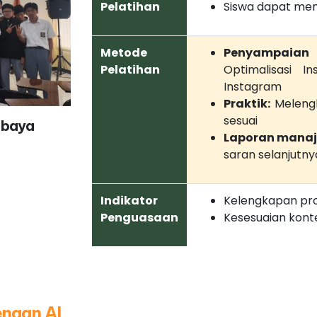
Pelatihan
Siswa dapat me
Metode
Penyampaian 
Pelatihan
Optimalisasi I
Instagram
Praktik:
Melengk
sesuai
abaya
Laporan mana
saran selanjutny
Indikator
Kelengkapan pro
Penguasaan
Kesesuaian kont
engan AI