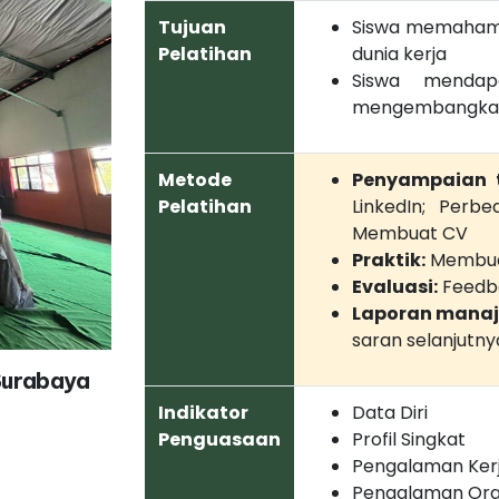
Tujuan
Siswa memahami 
Pelatihan
dunia kerja
Siswa menda
mengembangkan p
Metode
Penyampaian t
Pelatihan
LinkedIn; Perb
Membuat CV
Praktik:
Membuat
Evaluasi:
Feedba
Laporan mana
saran selanjutny
 Surabaya
Indikator
Data Diri
Penguasaan
Profil Singkat
Pengalaman Ker
Pengalaman Org