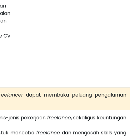
kan
aian
lan
e CV
freelancer
dapat membuka peluang pengalaman
is-jenis pekerjaan
freelance
, sekaligus keuntungan
 untuk mencoba
freelance
dan mengasah skills yang