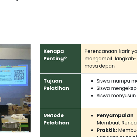
Kenapa
Perencanaan karir y
Penting?
mengambil langkah-
masa depan
Tujuan
Siswa mampu men
Pelatihan
Siswa mengeksplo
Siswa menyusun 
Metode
Penyampaian t
Pelatihan
Membuat Rencan
Praktik:
Membuat