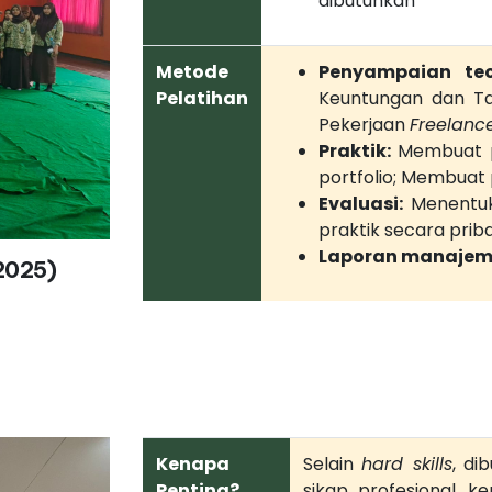
dibutuhkan
Metode
Penyampaian teo
Pelatihan
Keuntungan dan Ta
Pekerjaan
Freelanc
Praktik:
Membuat p
portfolio; Membuat
Evaluasi:
Menentuk
praktik secara prib
Laporan manajem
 2025)
Kenapa
Selain
hard skills
, di
Penting?
sikap profesional,