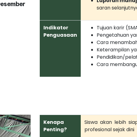
Laporan mana
(Desember
saran selanjutny
Indikator
Tujuan karir (SM
Penguasaan
Pengetahuan yang
Cara menambah
Keterampilan ya
Pendidikan/pelat
Cara membangun
Kenapa
Siswa akan lebih si
Penting?
profesional sejak dini