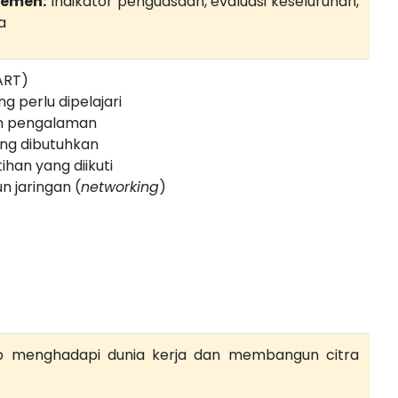
jemen:
Indikator penguasaan, evaluasi keseluruhan,
a
ART)
 perlu dipelajari
 pengalaman
ng dibutuhkan
ihan yang diikuti
 jaringan (
networking
)
ap menghadapi dunia kerja dan membangun citra