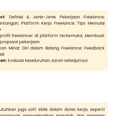
ri:
Definisi & Jenis-Jenis Pekerjaan
Freelance
;
ntangan; Platform Kerja
Freelance
; Tips Memulai
e
rofil
freelancer
di platform terkemuka; Membuat
 proposal pekerjaan
an Minat Diri dalam Bidang
Freelance
; Feedback
adi
en:
Evaluasi keseluruhan, saran selanjutnya
butuhkan juga soft skills dalam dunia kerja, seperti
 kemampuan menyelesaikan masalah, dan menjaga