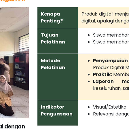
Kenapa
Produk digital menja
Penting?
digital, apalagi deng
Tujuan
Siswa memahami 
Pelatihan
Siswa memahami
Metode
Penyampaian 
Pelatihan
Produk Digital
Praktik:
Membua
Laporan ma
keseluruhan, sa
Indikator
Visual/Estetika
Penguasaan
Relevansi deng
al dengan