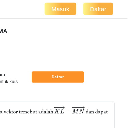
Masuk
Daftar
SMA
ara
Daftar
ntuk kuis
−
ua vektor tersebut adalah
dan dapat
K
L
M
N