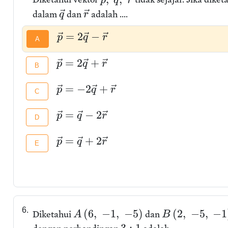
p
q
r
dalam
dan
adalah ....
q
r
=
2
−
p
q
r
A
=
2
+
p
q
r
B
=
−
2
+
p
q
r
C
=
−
2
p
q
r
D
=
+
2
p
q
r
E
6.
(
6
,
−
1
,
−
5
)
(
2
,
−
5
,
−
1
Diketahui
dan
A
B