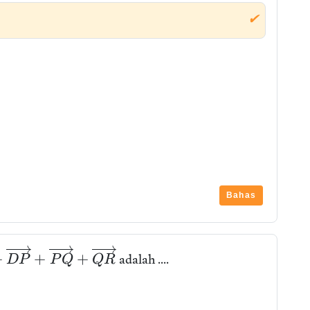
✔
Bahas
+
+
+
adalah ....
D
P
P
Q
Q
R