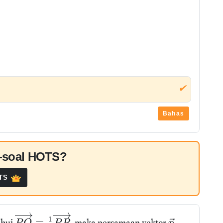
✔
Bahas
al-soal HOTS?
OTS
1
=
ahui
, maka persamaan vektor