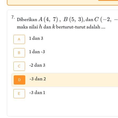
7.
(
4
,
7
)
,
(
5
,
3
)
(
−
2
,
Diberikan
, dan
A
B
C
maka nilai
dan
berturut-turut adalah ....
h
k
1 dan 3
A
1 dan -3
B
-2 dan 3
C
-3 dan 2
D
-3 dan 1
E