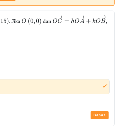
−
1
5
)
(
0
,
0
)
=
+
. Jika
dan
,
O
O
C
h
O
A
k
O
B
✔
Bahas