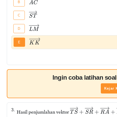
B
A
C
C
S
T
D
L
M
E
K
K
Ingin coba latihan soa
Kejar 
3.
+
+
+
Hasil penjumlahan vektor
T
S
S
R
R
A