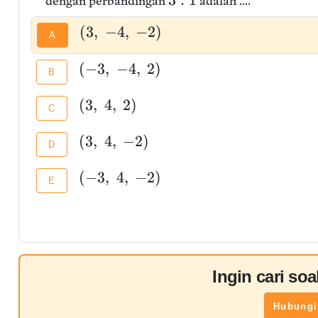
3
:
1
dengan perbandingan
adalah ....
(
3
,
−
4
,
−
2
)
A
(
−
3
,
−
4
,
2
)
B
(
3
,
4
,
2
)
C
(
3
,
4
,
−
2
)
D
(
−
3
,
4
,
−
2
)
E
Ingin cari so
Hubungi