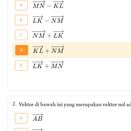
−
A
M
N
K
L
−
B
L
K
N
M
+
C
N
M
L
K
+
D
K
L
N
M
+
E
L
K
M
N
Vektor di bawah ini yang merupakan vektor nol ada
2.
A
A
B