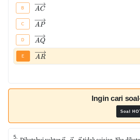
B
A
C
C
A
P
D
A
Q
E
A
R
Ingin cari so
Soal H
5.
,
,
Diketahui vektor
tidak sejajar. Jika diket