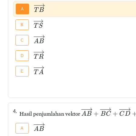
A
T
B
B
T
S
C
A
B
D
T
R
E
T
A
4.
+
+
Hasil penjumlahan vektor
A
B
B
C
C
D
A
A
B