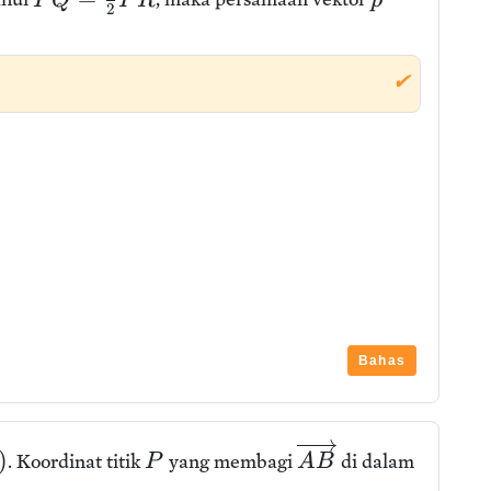
P
Q
P
R
p
2
✔
Bahas
)
. Koordinat titik
yang membagi
di dalam
P
A
B