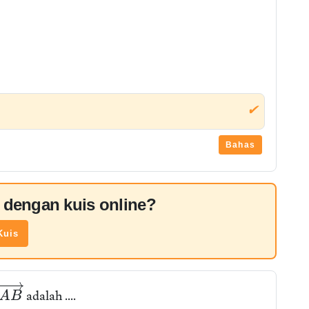
✔
Bahas
l dengan kuis online?
Kuis
adalah ....
A
B