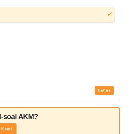
✔
Bahas
al-soal AKM?
 Kami