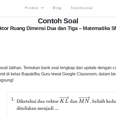
Produk
Blog
Testimonial
Contoh Soal
ktor Ruang Dimensi Dua dan Tiga – Matematika 
i soal latihan. Temukan bank soal lengkap dan update dengan c
murid di kelas Bapak/Ibu Guru lewat Google Classroom, dalam be
angsung!
1.
Diketahui dua vektor
dan
. Selisih ked
K
L
M
N
dituliskan menjadi ....