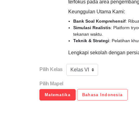
terfokus pada area pengembanga
Keunggulan Utama Kami:
Bank Soal Komprehensif
: Ribu
Simulasi Realistis
: Platform tr
tekanan waktu.
Teknik & Strategi
: Pelatihan k
Lengkapi sekolah dengan persia
Pilih Kelas
Kelas VI
Pilih Mapel
Matematika
Bahasa Indonesia