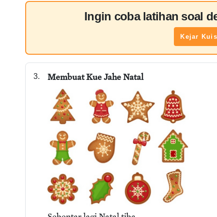
Ingin coba latihan soal 
Kejar Kui
Membuat Kue Jahe Natal
3.
Sebentar lagi Natal tiba.