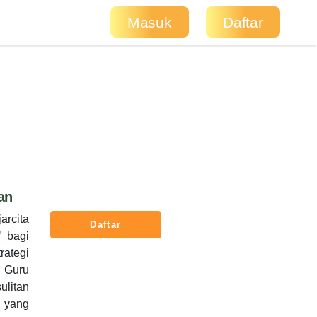
Masuk
Daftar
an
rcita
Daftar
 bagi
rategi
, Guru
ulitan
n yang