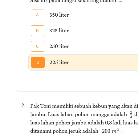
Sisa air pada tangki sekarang adalah ....
350 liter
A
325 liter
B
250 liter
C
225 liter
D
Pak Toni memiliki sebuah kebun yang akan d
2.
3
jambu. Luas lahan pohon mangga adalah
d
4
luas lahan pohon jambu adalah 0,8 kali luas 
2
ditanami pohon jeruk adalah
.
200
m