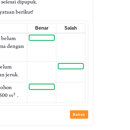
 selesai dipupuk.
yataan berikut!
Benar
Salah
g belum
sama dengan
belum
an jeruk.
pohon
2
 500
.
m
Bahas