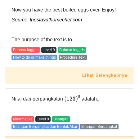
Now you have the best boiled eggs ever. Enjoy!
Source:
thestayathomechef.com
The purpose of the text is to ....
Bahasa Inggris
Level
9
Bahasa Inggris
How to do or make things
Procedure Text
Lihat Selengkapnya
0
(
1
2
3
)
Nilai dari perpangkatan
adalah...
Matematika
Level
9
Bilangan
Bilangan Berpangkat dan Bentuk Akar
Bilangan Berpangkat