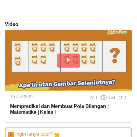
Video
19 Juli 2022
951
3
0
Memprediksi dan Membuat Pola Bilangan |
Matematika | Kelas I
Ingin tanya tutor?
✔