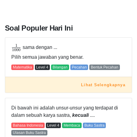
Soal Populer Hari Ini
1
sama dengan ...
1
0
0
0
Pilih semua jawaban yang benar.
Matematika
Level
4
Bilangan
Pecahan
Bentuk Pecahan
Lihat Selengkapnya
Di bawah ini adalah unsur-unsur yang terdapat di
dalam sebuah karya sastra,
kecuali
....
Bahasa Indonesia
Level
4
Membaca
Buku Sastra
Ulasan Buku Sastra