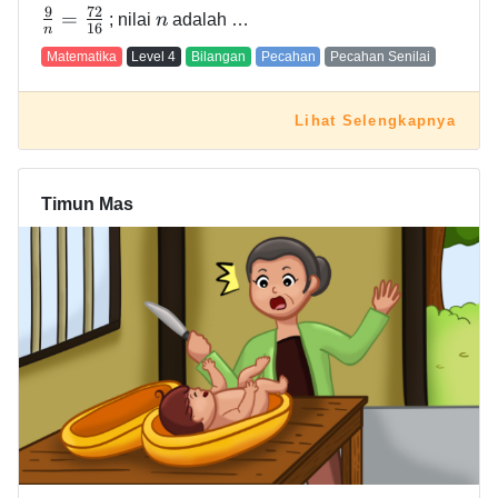
9
7
2
=
; nilai
n
adalah …
1
6
n
Matematika
Level
4
Bilangan
Pecahan
Pecahan Senilai
Lihat Selengkapnya
Timun Mas