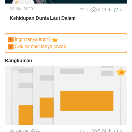
03 Mei 2020
2,14 rb
3
0
Kehidupan Dunia Laut Dalam
Ingin tanya tutor?
✔
Cek sampel tanya jawab
✔
Rangkuman
15 Januari 2021
5,24 rb
6
0