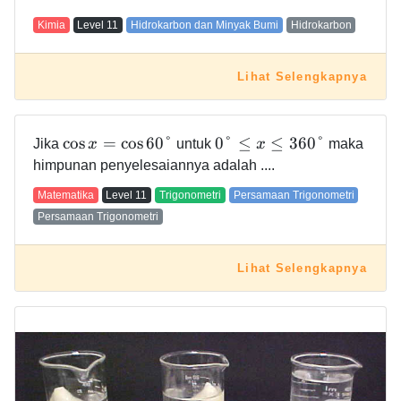
Kimia
Level
11
Hidrokarbon dan Minyak Bumi
Hidrokarbon
Lihat Selengkapnya
cos
=
cos
6
0
°
0
°
≤
≤
3
6
0
°
Jika
x
untuk
x
maka
himpunan penyelesaiannya adalah ....
Matematika
Level
11
Trigonometri
Persamaan Trigonometri
Persamaan Trigonometri
Lihat Selengkapnya