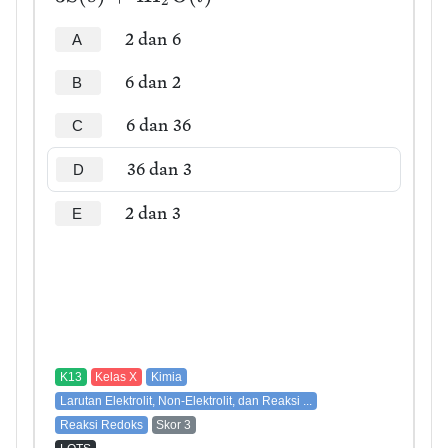
2
2 dan 6
A
6 dan 2
B
6 dan 36
C
36 dan 3
D
2 dan 3
E
K13
Kelas X
Kimia
Larutan Elektrolit, Non-Elektrolit, dan Reaksi ...
Reaksi Redoks
Skor 3