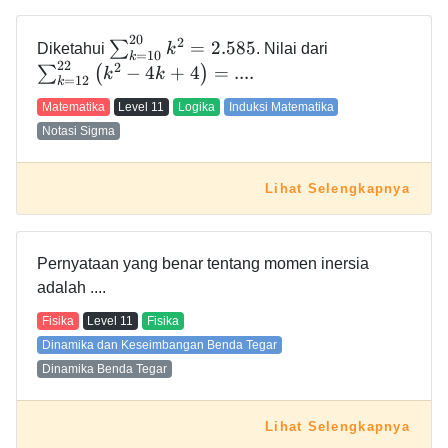
2
0
2
=
2
.
5
8
5
∑
Diketahui
k
. Nilai dari
=
1
0
k
2
2
2
−
4
+
4
=
.
.
.
.
∑
(
)
k
k
=
1
2
k
Matematika
Level
11
Logika
Induksi Matematika
Notasi Sigma
Lihat Selengkapnya
Pernyataan yang benar tentang momen inersia
adalah ....
Fisika
Level
11
Fisika
Dinamika dan Keseimbangan Benda Tegar
Dinamika Benda Tegar
Lihat Selengkapnya