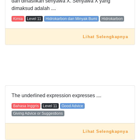
dan dihasilkan senyawa X. Senyawa X yang
dimaksud adalah ....
Kimia
Level
11
Hidrokarbon dan Minyak Bumi
Hidrokarbon
Lihat Selengkapnya
The underlined expression expresses ....
Bahasa Inggris
Level
11
Good Advice
Giving Advice or Suggestions
Lihat Selengkapnya