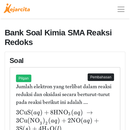
Bank Soal Kimia SMA Reaksi
Redoks
Soal
Pembahasan
Pilgan
Jumlah elektron yang terlibat dalam reaksi
reduksi dan oksidasi secara berturut-turut
pada reaksi berikut ini adalah ....
3
CuS
(
)
+
8
HNO
(
)
→
a
q
a
q
3
3
Cu(NO
)
(
)
+
2
NO
(
)
+
a
q
a
q
3
2
3
S
(
)
+
4
H
O
(
)
s
l