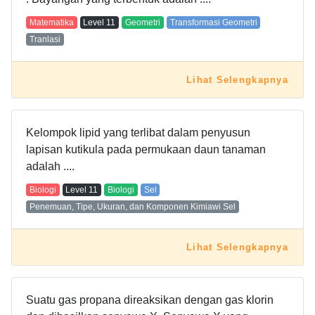
Matematika
Level
11
Geometri
Transformasi Geometri
Tranlasi
Lihat Selengkapnya
Kelompok lipid yang terlibat dalam penyusun
lapisan kutikula pada permukaan daun tanaman
adalah ....
Biologi
Level
11
Biologi
Sel
Penemuan, Tipe, Ukuran, dan Komponen Kimiawi Sel
Lihat Selengkapnya
Suatu gas propana direaksikan dengan gas klorin