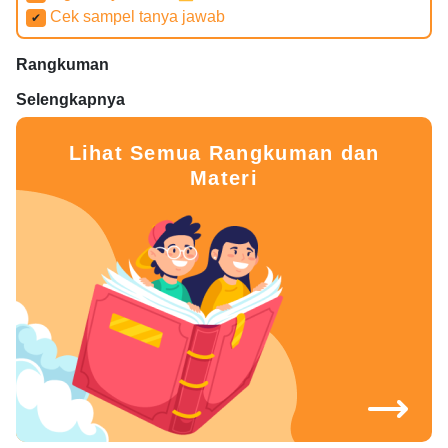
Cek sampel tanya jawab
✔
Rangkuman
Selengkapnya
Lihat Semua Rangkuman dan
Materi