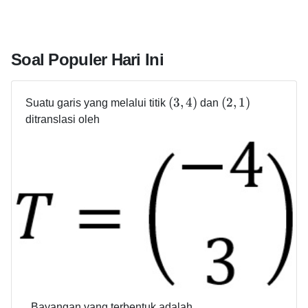
Soal Populer Hari Ini
(
3
,
4
)
(
2
,
1
)
Suatu garis yang melalui titik
dan
ditranslasi oleh
. Bayangan yang terbentuk adalah ....