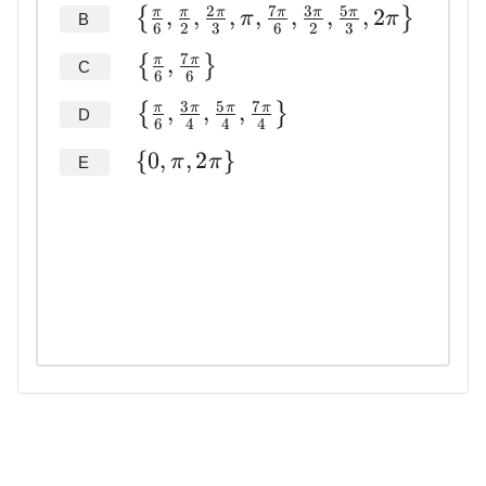
2
7
3
5
,
,
,
,
,
,
,
2
π
π
π
π
π
π
{
}
π
π
B
6
2
3
6
2
3
7
,
π
π
{
}
C
6
6
3
5
7
,
,
,
π
π
π
π
{
}
D
6
4
4
4
{
0
,
,
2
}
π
π
E