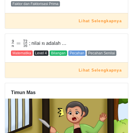
Faktor dan Faktorisasi Prima
Lihat Selengkapnya
9
7
2
=
; nilai
n
adalah …
1
6
n
Matematika
Level
4
Bilangan
Pecahan
Pecahan Senilai
Lihat Selengkapnya
Timun Mas