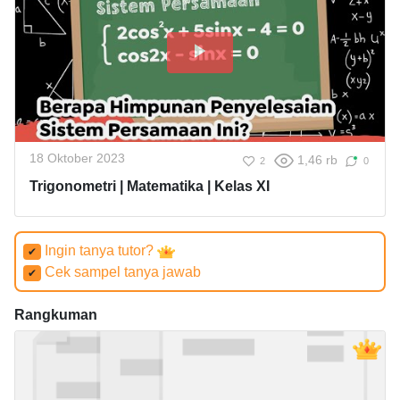
18 Oktober 2023
1,46 rb
2
0
Trigonometri | Matematika | Kelas XI
Ingin tanya tutor?
✔
Cek sampel tanya jawab
✔
Rangkuman