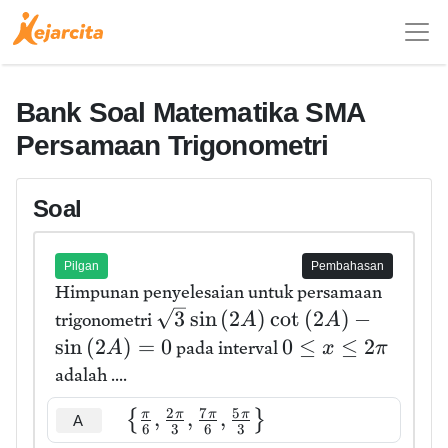
Bank Soal Matematika SMA
Persamaan Trigonometri
Soal
Pilgan
Pembahasan
Himpunan penyelesaian untuk persamaan
3
sin
(
2
)
cot
(
2
)
−
trigonometri
A
A
sin
(
2
)
=
0
0
≤
≤
2
pada interval
A
x
π
adalah ....
2
7
5
,
,
,
π
π
π
π
{
}
A
6
3
6
3