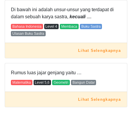
Di bawah ini adalah unsur-unsur yang terdapat di
dalam sebuah karya sastra,
kecuali
....
Bahasa Indonesia
Level
4
Membaca
Buku Sastra
Ulasan Buku Sastra
Lihat Selengkapnya
Rumus luas jajar genjang yaitu …
Matematika
Level
5,6
Geometri
Bangun Datar
Lihat Selengkapnya