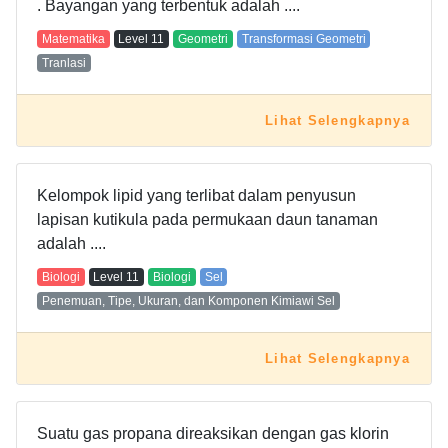
. Bayangan yang terbentuk adalah ....
Matematika
Level
11
Geometri
Transformasi Geometri
Tranlasi
Lihat Selengkapnya
Kelompok lipid yang terlibat dalam penyusun
lapisan kutikula pada permukaan daun tanaman
adalah ....
Biologi
Level
11
Biologi
Sel
Penemuan, Tipe, Ukuran, dan Komponen Kimiawi Sel
Lihat Selengkapnya
Suatu gas propana direaksikan dengan gas klorin