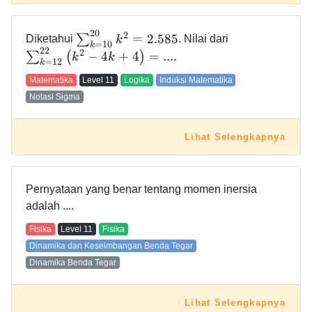
2
0
2
=
2
.
5
8
5
∑
Diketahui
k
. Nilai dari
=
1
0
k
2
2
2
−
4
+
4
=
.
.
.
.
∑
(
)
k
k
=
1
2
k
Matematika
Level
11
Logika
Induksi Matematika
Notasi Sigma
Lihat Selengkapnya
Pernyataan yang benar tentang momen inersia
adalah ....
Fisika
Level
11
Fisika
Dinamika dan Keseimbangan Benda Tegar
Dinamika Benda Tegar
Lihat Selengkapnya