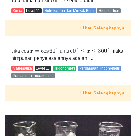
Tata nama dari struktur tersebut adalah ....
Kimia
Level
11
Hidrokarbon dan Minyak Bumi
Hidrokarbon
Lihat Selengkapnya
cos
=
cos
6
0
°
0
°
≤
≤
3
6
0
°
Jika
x
untuk
x
maka
himpunan penyelesaiannya adalah ....
Matematika
Level
11
Trigonometri
Persamaan Trigonometri
Persamaan Trigonometri
Lihat Selengkapnya