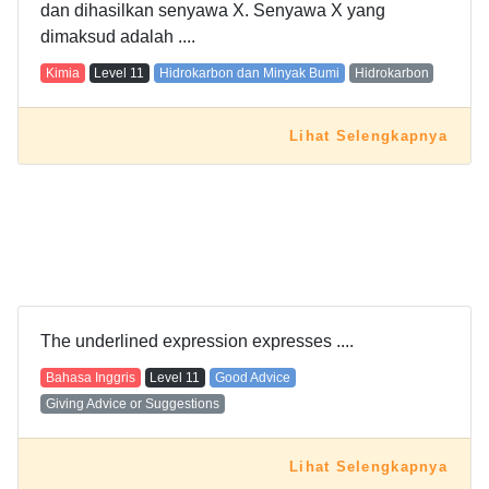
dan dihasilkan senyawa X. Senyawa X yang
dimaksud adalah ....
Kimia
Level
11
Hidrokarbon dan Minyak Bumi
Hidrokarbon
Lihat Selengkapnya
The underlined expression expresses ....
Bahasa Inggris
Level
11
Good Advice
Giving Advice or Suggestions
Lihat Selengkapnya