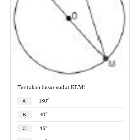
Tentukan besar sudut KLM!
o
180
A
o
90
B
o
45
C
o