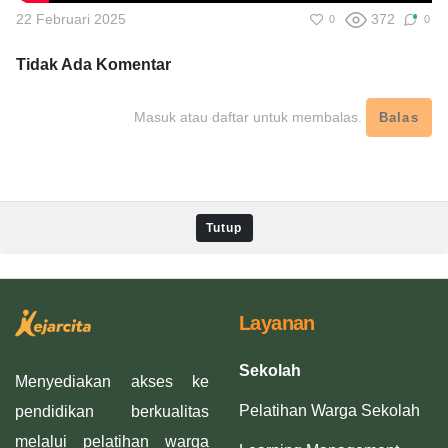
22 Februari 2025
372
0
0
Tidak Ada
Komentar
Masuk atau daftar untuk membalas.
Balas
Tutup
Layanan
Sekolah
Menyediakan akses ke
Pelatihan Warga Sekolah
pendidikan berkualitas
melalui pelatihan warga