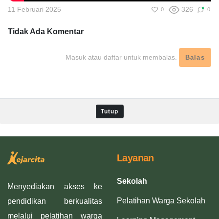
11 Februari 2025
326
0
0
Tidak Ada
Komentar
Masuk atau daftar untuk membalas.
Balas
Tutup
Layanan
Sekolah
Menyediakan akses ke
Pelatihan Warga Sekolah
pendidikan berkualitas
melalui pelatihan warga