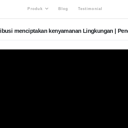
Produk
Blog
Testimonial
ibusi menciptakan kenyamanan Lingkungan | Pendi