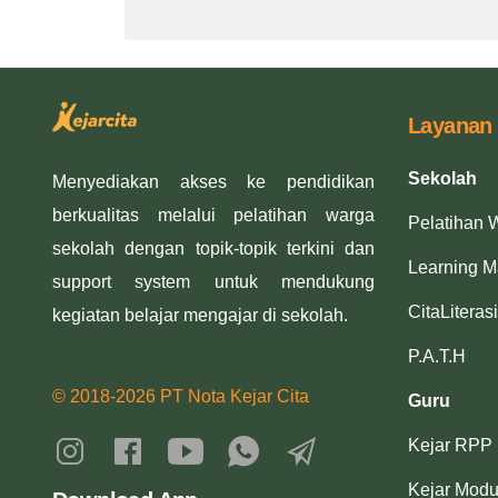
Layanan
Sekolah
Menyediakan akses ke pendidikan
berkualitas melalui pelatihan warga
Pelatihan 
sekolah dengan topik-topik terkini dan
Learning 
support system untuk mendukung
CitaLiterasi
kegiatan belajar mengajar di sekolah.
P.A.T.H
© 2018-2026 PT Nota Kejar Cita
Guru
Kejar RPP
Kejar Modu