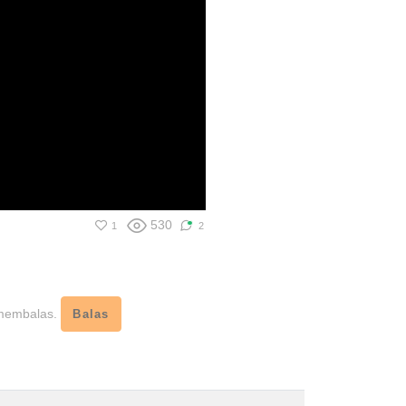
530
1
2
 membalas.
Balas