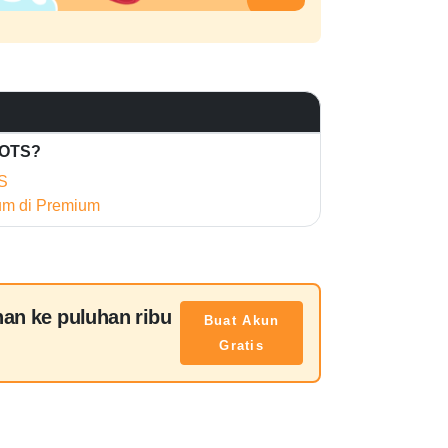
HOTS?
S
ium di Premium
han ke puluhan ribu
Buat Akun
Gratis