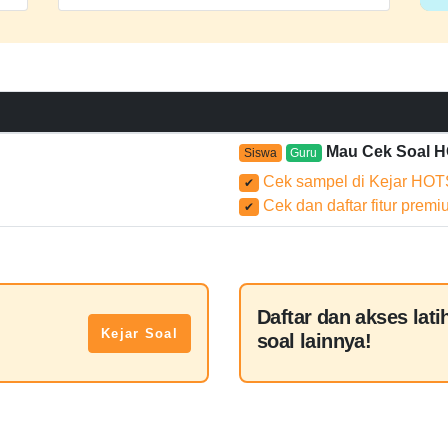
Mau Cek Soal 
Siswa
Guru
Cek sampel di Kejar HOT
✔
Cek dan daftar fitur prem
✔
Daftar dan akses lati
Kejar Soal
soal lainnya!