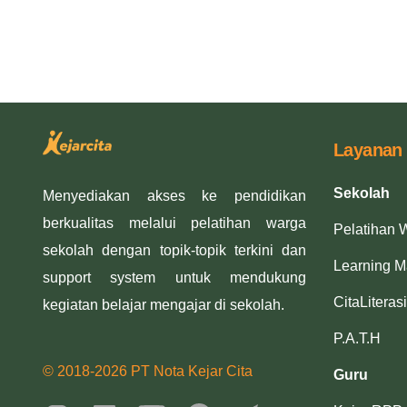
Layanan
Sekolah
Menyediakan akses ke pendidikan
berkualitas melalui pelatihan warga
Pelatihan 
sekolah dengan topik-topik terkini dan
Learning 
support system untuk mendukung
CitaLiterasi
kegiatan belajar mengajar di sekolah.
P.A.T.H
© 2018-2026 PT Nota Kejar Cita
Guru