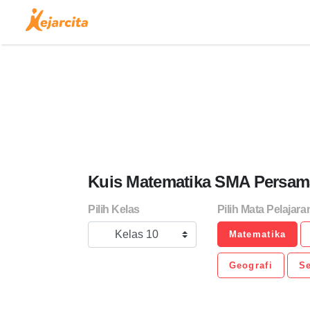
Kuis Matematika SMA Persama
Pilih Kelas
Pilih Mata Pelajara
Kelas 10
Matematika
Geografi
Se