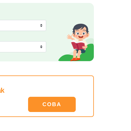
ak
COBA