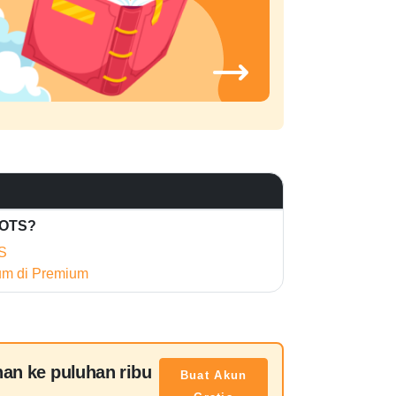
HOTS?
S
ium di Premium
han ke puluhan ribu
Buat Akun