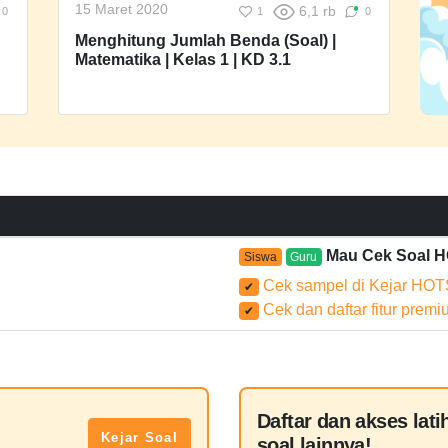
15 Maret 2020
6,1 rb
0
1
0
Menghitung Jumlah Benda (Soal) |
Matematika | Kelas 1 | KD 3.1
Mau Cek Soal 
Siswa
Guru
Cek sampel di Kejar HOT
✔
Cek dan daftar fitur prem
✔
Daftar dan akses lati
Kejar Soal
soal lainnya!