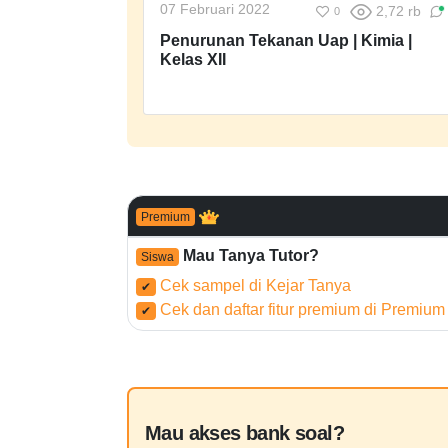
07 Februari 2022
2,72 rb
0
Penurunan Tekanan Uap | Kimia |
Kelas XII
Premium
Mau Tanya Tutor?
Siswa
Cek sampel di Kejar Tanya
✔
Cek dan daftar fitur premium di Premium
✔
Mau akses bank soal?