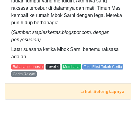
lautan lumpur yang mendidih. Akhirnya sang
raksasa tercebur di dalamnya dan mati. Timun Mas
kembali ke rumah Mbok Sarni dengan lega. Mereka
pun hidup berbahagia.
(
Sumber: stapleskertas.blogspot.com, dengan
penyesuaian)
Latar suasana ketika Mbok Sarni bertemu raksasa
adalah ....
Bahasa Indonesia
Level
4
Membaca
Teks Fiksi-Tokoh Cerita
Cerita Rakyat
Lihat Selengkapnya