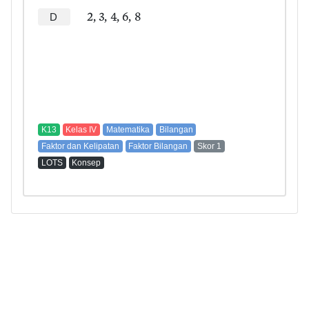
2, 3, 4, 6, 8
D
K13
Kelas IV
Matematika
Bilangan
Faktor dan Kelipatan
Faktor Bilangan
Skor 1
LOTS
Konsep