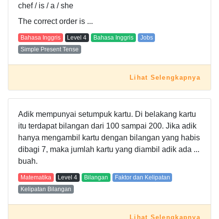
chef / is / a / she
The correct order is ...
Bahasa Inggris
Level
4
Bahasa Inggris
Jobs
Simple Present Tense
Lihat Selengkapnya
Adik mempunyai setumpuk kartu. Di belakang kartu
itu terdapat bilangan dari 100 sampai 200. Jika adik
hanya mengambil kartu dengan bilangan yang habis
dibagi 7, maka jumlah kartu yang diambil adik ada ...
buah.
Matematika
Level
4
Bilangan
Faktor dan Kelipatan
Kelipatan Bilangan
Lihat Selengkapnya