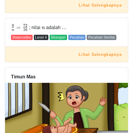
Lihat Selengkapnya
9
7
2
=
; nilai
n
adalah …
1
6
n
Matematika
Level
4
Bilangan
Pecahan
Pecahan Senilai
Lihat Selengkapnya
Timun Mas