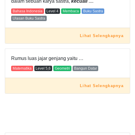
dalam sebuah karya sastra,
kecuali
....
Bahasa Indonesia
Level
4
Membaca
Buku Sastra
Ulasan Buku Sastra
Lihat Selengkapnya
Rumus luas jajar genjang yaitu …
Matematika
Level
5,6
Geometri
Bangun Datar
Lihat Selengkapnya