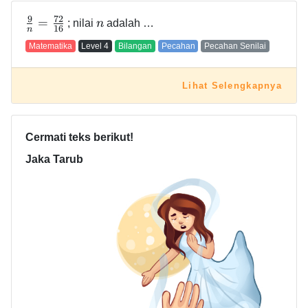
9
7
2
=
; nilai
n
adalah …
1
6
n
Matematika
Level
4
Bilangan
Pecahan
Pecahan Senilai
Lihat Selengkapnya
Cermati teks berikut!
Jaka Tarub