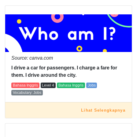
Source: canva.com
I drive a car for passengers. I charge a fare for
them. I drive around the city.
Bahasa Inggris
Level
4
Bahasa Inggris
Jobs
Vocabulary: Jobs
Lihat Selengkapnya