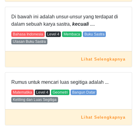
Di bawah ini adalah unsur-unsur yang terdapat di
dalam sebuah karya sastra,
kecuali
....
Bahasa Indonesia
Level
4
Membaca
Buku Sastra
Ulasan Buku Sastra
Lihat Selengkapnya
Rumus untuk mencari luas segitiga adalah ...
Matematika
Level
4
Geometri
Bangun Datar
Keliling dan Luas Segitiga
Lihat Selengkapnya