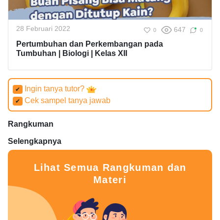
28 Februari 2022
647
0
0
Pertumbuhan dan Perkembangan pada
Tumbuhan | Biologi | Kelas XII
Ingin tanya tutor?
✔
Cek sampel tanya jawab
✔
Rangkuman
Selengkapnya
Lihat Semua Rangkuman dan
Materi