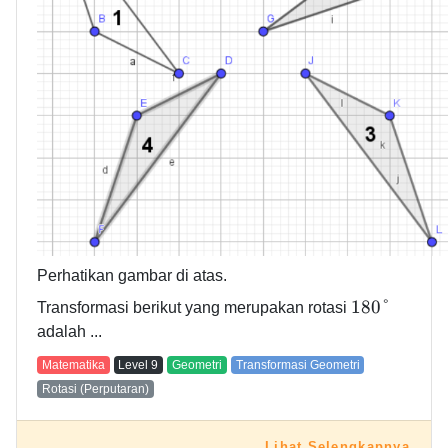
Perhatikan gambar di atas.
1
8
0
°
Transformasi berikut yang merupakan rotasi
adalah ...
Matematika
Level
9
Geometri
Transformasi Geometri
Rotasi (Perputaran)
Lihat Selengkapnya