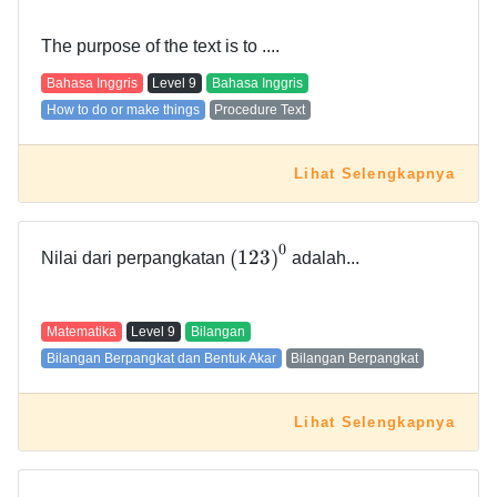
The purpose of the text is to ....
Bahasa Inggris
Level
9
Bahasa Inggris
How to do or make things
Procedure Text
Lihat Selengkapnya
0
(
1
2
3
)
Nilai dari perpangkatan
adalah...
Matematika
Level
9
Bilangan
Bilangan Berpangkat dan Bentuk Akar
Bilangan Berpangkat
Lihat Selengkapnya