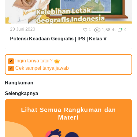
29 Juni 2020
1,58 rb
1
0
Potensi Keadaan Geografis | IPS | Kelas V
Ingin tanya tutor?
✔
Cek sampel tanya jawab
✔
Rangkuman
Selengkapnya
Lihat Semua Rangkuman dan
Materi