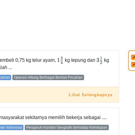
3
1
1
3
membeli 0,75 kg telur ayam,
kg tepung dan
kg
4
2
ah ...
ecahan
Operasi Hitung Berbagai Bentuk Pecahan
Lihat Selengkapnya
syarakat sekitarnya memilih bekerja sebagai ....
ayah Indonesia
Pengaruh Kondisi Geografis terhadap Kehidupan