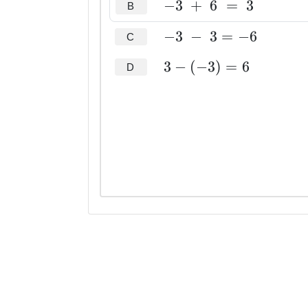
−
3
+
6
=
3
B
−
3
−
3
=
−
6
C
3
−
(
−
3
)
=
6
D