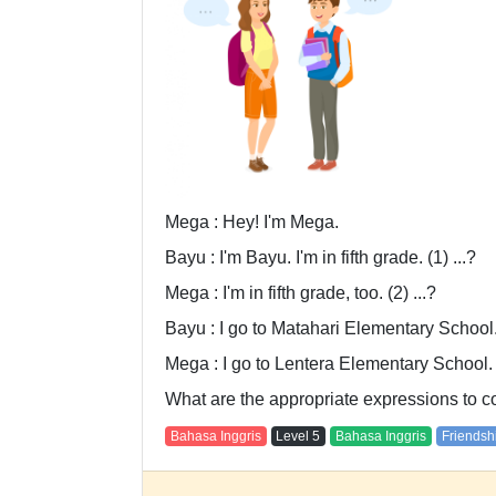
Mega : Hey! I'm Mega.
Bayu : I'm Bayu. I'm in fifth grade. (1) ...?
Mega : I'm in fifth grade, too. (2) ...?
Bayu : I go to Matahari Elementary Schoo
Mega : I go to Lentera Elementary School.
What are the appropriate expressions to c
Bahasa Inggris
Level
5
Bahasa Inggris
Friendsh