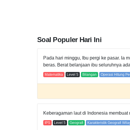
Soal Populer Hari Ini
Pada hari minggu, Ibu pergi ke pasar. Ia 
beras. Berat belanjaan ibu seluruhnya adal
Matematika
Level
5
Bilangan
Operasi Hitung P
Keberagaman laut di Indonesia membuat ma
IPS
Level
5
Geografi
Karakteristik Geografi Wil