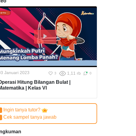
deo
03 Januari 2023
1,11 rb
3
0
Operasi Hitung Bilangan Bulat |
Matematika | Kelas VI
Ingin tanya tutor?
✔
Cek sampel tanya jawab
✔
ngkuman