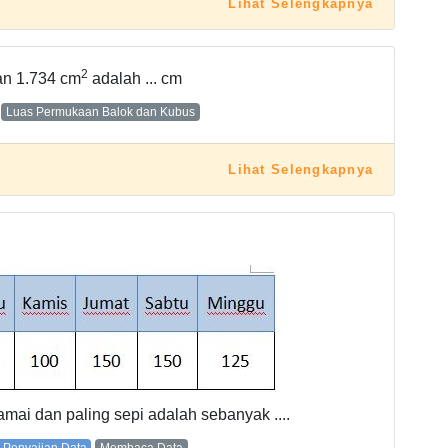
Lihat Selengkapnya
2
an 1.734 cm
adalah ... cm
Luas Permukaan Balok dan Kubus
Lihat Selengkapnya
amai dan paling sepi adalah sebanyak ....