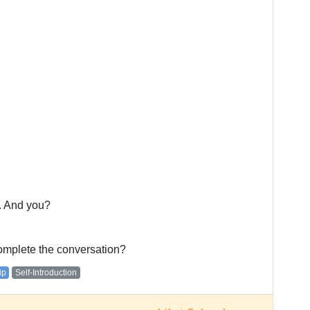
l. And you?
omplete the conversation?
ip
Self-Introduction