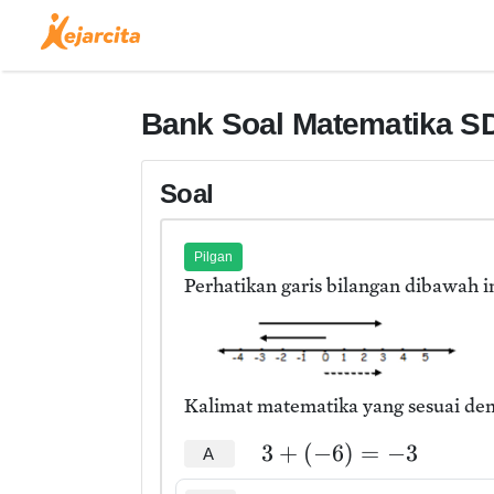
Bank Soal Matematika SD
Soal
Pilgan
Perhatikan garis bilangan dibawah in
Kalimat matematika yang sesuai deng
3
+
(
−
6
)
=
−
3
A