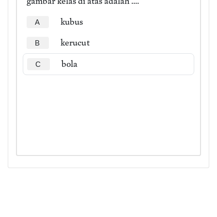
gambar kelas di atas adalah ....
kubus
A
kerucut
B
bola
C