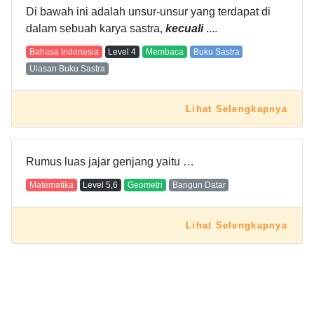
Di bawah ini adalah unsur-unsur yang terdapat di
dalam sebuah karya sastra,
kecuali
....
Bahasa Indonesia
Level
4
Membaca
Buku Sastra
Ulasan Buku Sastra
Lihat Selengkapnya
Rumus luas jajar genjang yaitu …
Matematika
Level
5,6
Geometri
Bangun Datar
Lihat Selengkapnya