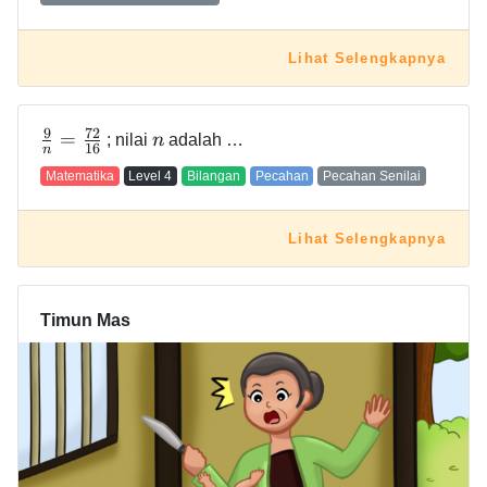
Lihat Selengkapnya
9
7
2
=
; nilai
n
adalah …
1
6
n
Matematika
Level
4
Bilangan
Pecahan
Pecahan Senilai
Lihat Selengkapnya
Timun Mas