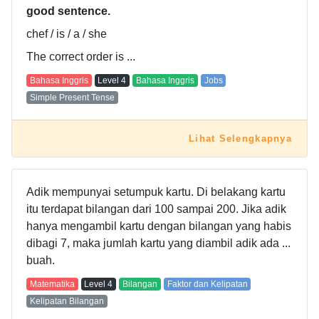
good sentence.
chef / is / a / she
The correct order is ...
Bahasa Inggris
Level
4
Bahasa Inggris
Jobs
Simple Present Tense
Lihat Selengkapnya
Adik mempunyai setumpuk kartu. Di belakang kartu
itu terdapat bilangan dari 100 sampai 200. Jika adik
hanya mengambil kartu dengan bilangan yang habis
dibagi 7, maka jumlah kartu yang diambil adik ada ...
buah.
Matematika
Level
4
Bilangan
Faktor dan Kelipatan
Kelipatan Bilangan