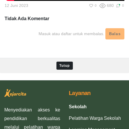
12 Juni 2023
680
0
0
Tidak Ada
Komentar
Masuk atau daftar untuk membalas.
Balas
Tutup
Layanan
Sekolah
Menyediakan akses ke
Pelatihan Warga Sekolah
pendidikan berkualitas
melalui pelatihan warga