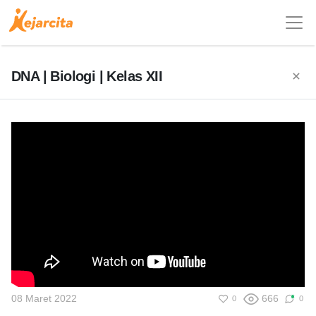
DNA | Biologi | Kelas XII
08 Maret 2022
666
0
0