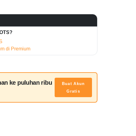
HOTS?
S
ium di Premium
han ke puluhan ribu
Buat Akun
Gratis