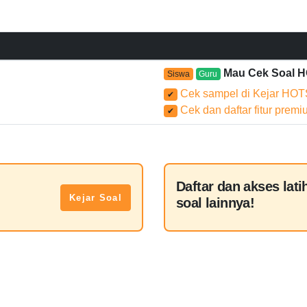
Mau Cek Soal 
Siswa
Guru
Cek sampel di Kejar HOT
✔
Cek dan daftar fitur prem
✔
Daftar dan akses lati
Kejar Soal
soal lainnya!