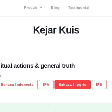
Produk
Blog
Testimonial
Kejar Kuis
tual actions & general truth
n
Bahasa Indonesia
IPA
Bahasa Inggris
IPS