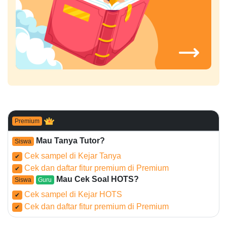
Premium
Mau Tanya Tutor?
Siswa
Cek sampel di Kejar Tanya
✔
Cek dan daftar fitur premium di Premium
✔
Mau Cek Soal HOTS?
Siswa
Guru
Cek sampel di Kejar HOTS
✔
Cek dan daftar fitur premium di Premium
✔