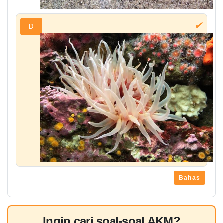
✔
D
Bahas
Ingin cari soal-soal AKM?