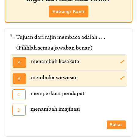
Hubungi Kami
Tujuan dari rajin membaca adalah ….
7.
(Pilihlah semua jawaban benar.)
menambah kosakata
✔
A
membuka wawasan
✔
B
memperkuat pendapat
C
menambah imajinasi
D
Bahas