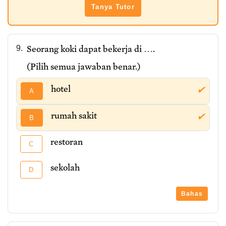
Tanya Tutor
Seorang koki dapat bekerja di ….
9.
(Pilih semua jawaban benar.)
hotel
✔
A
rumah sakit
✔
B
restoran
C
sekolah
D
Bahas