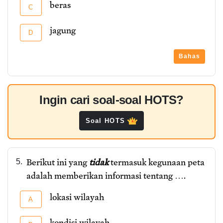
beras
C
jagung
D
Bahas
Ingin cari soal-soal HOTS?
Soal HOTS
Berikut ini yang
tidak
termasuk kegunaan peta
5.
adalah memberikan informasi tentang ….
lokasi wilayah
A
kondisi wilayah