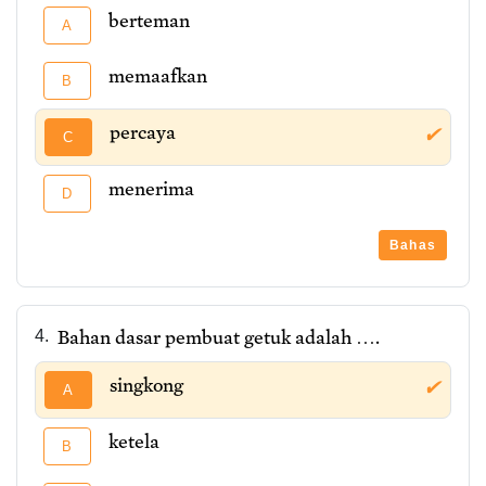
berteman
A
memaafkan
B
percaya
✔
C
menerima
D
Bahas
Bahan dasar pembuat getuk adalah ….
4.
singkong
✔
A
ketela
B