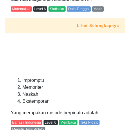
Matematika
Level
6
Statistika
Data Tunggal
Mean
Lihat Selengkapnya
Impromptu
Memoriter
Naskah
Ekstemporan
Yang merupakan metode berpidato adalah ....
Bahasa Indonesia
Level
6
Membaca
Teks Pidato
Menulis Teks Pidato