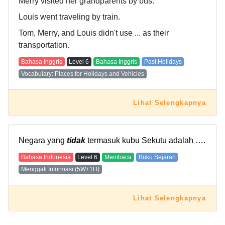
Merry visited her grandparents by bus.
Louis went traveling by train.
Tom, Merry, and Louis didn't use ... as their
transportation.
Bahasa Inggris
Level
6
Bahasa Inggris
Past Holidays
Vocabulary: Places for Holidays and Vehicles
Lihat Selengkapnya
Negara yang
tidak
termasuk kubu Sekutu adalah ….
Bahasa Indonesia
Level
6
Membaca
Buku Sejarah
Menggali Informasi (5W+1H)
Lihat Selengkapnya