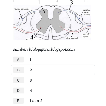
sumber: biologigonz.blogspot.com
1
A
2
B
3
C
4
D
1 dan 2
E