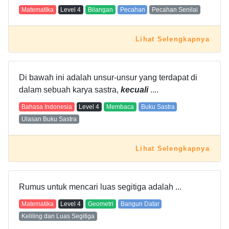
Matematika
Level
4
Bilangan
Pecahan
Pecahan Senilai
Lihat Selengkapnya
Di bawah ini adalah unsur-unsur yang terdapat di
dalam sebuah karya sastra,
kecuali
....
Bahasa Indonesia
Level
4
Membaca
Buku Sastra
Ulasan Buku Sastra
Lihat Selengkapnya
Rumus untuk mencari luas segitiga adalah ...
Matematika
Level
4
Geometri
Bangun Datar
Keliling dan Luas Segitiga