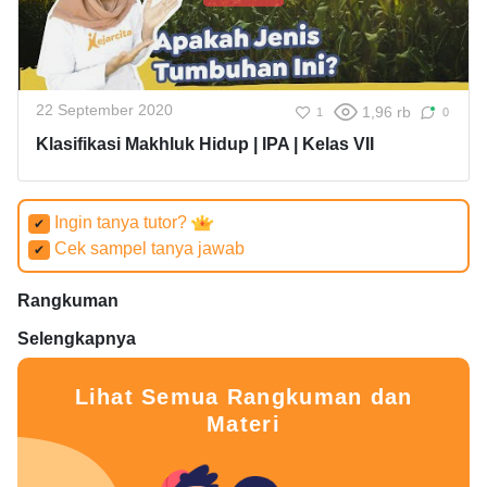
22 September 2020
1,96 rb
1
0
Klasifikasi Makhluk Hidup | IPA | Kelas VII
Ingin tanya tutor?
✔
Cek sampel tanya jawab
✔
Rangkuman
Selengkapnya
Lihat Semua Rangkuman dan
Materi