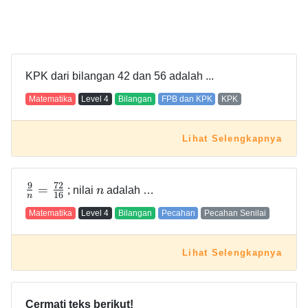
KPK dari bilangan 42 dan 56 adalah ...
Matematika
Level
4
Bilangan
FPB dan KPK
KPK
Lihat Selengkapnya
9
7
2
=
; nilai
n
adalah …
1
6
n
Matematika
Level
4
Bilangan
Pecahan
Pecahan Senilai
Lihat Selengkapnya
Cermati teks berikut!