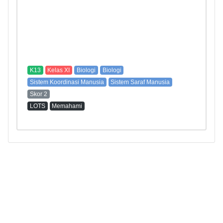
K13
Kelas XI
Biologi
Biologi
Sistem Koordinasi Manusia
Sistem Saraf Manusia
Skor 2
LOTS
Memahami