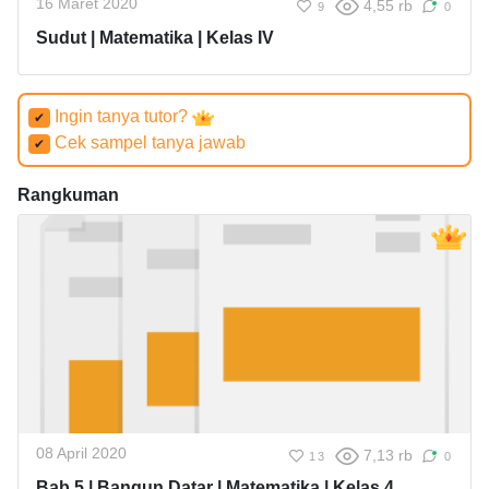
16 Maret 2020
4,55 rb
9
0
Sudut | Matematika | Kelas IV
Ingin tanya tutor?
✔
Cek sampel tanya jawab
✔
Rangkuman
08 April 2020
7,13 rb
13
0
Bab 5 | Bangun Datar | Matematika | Kelas 4