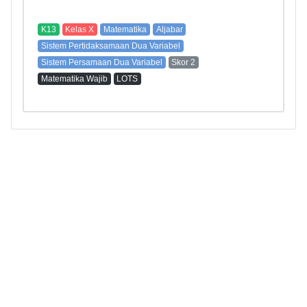
K13
Kelas X
Matematika
Aljabar
Sistem Pertidaksamaan Dua Variabel
Sistem Persamaan Dua Variabel
Skor 2
Matematika Wajib
LOTS