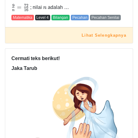
9
7
2
=
; nilai
n
adalah …
1
6
n
Matematika
Level
4
Bilangan
Pecahan
Pecahan Senilai
Lihat Selengkapnya
Cermati teks berikut!
Jaka Tarub