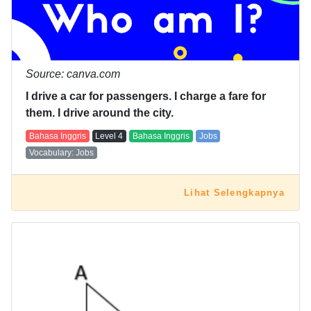
Source: canva.com
I drive a car for passengers. I charge a fare for
them. I drive around the city.
Bahasa Inggris
Level
4
Bahasa Inggris
Jobs
Vocabulary: Jobs
Lihat Selengkapnya