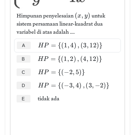
(
,
)
Himpunan penyelesaian
untuk
x
y
sistem persamaan linear-kuadrat dua
variabel di atas adalah ....
=
{
(
1
,
4
)
,
(
3
,
1
2
)
}
H
P
A
=
{
(
1
,
2
)
,
(
4
,
1
2
)
}
H
P
B
=
{
(
−
2
,
5
)
}
H
P
C
=
{
(
−
3
,
4
)
,
(
3
,
−
2
)
}
H
P
D
tidak ada
E