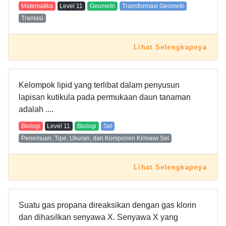
Matematika
Level
11
Geometri
Transformasi Geometri
Tranlasi
Lihat Selengkapnya
Kelompok lipid yang terlibat dalam penyusun
lapisan kutikula pada permukaan daun tanaman
adalah ....
Biologi
Level
11
Biologi
Sel
Penemuan, Tipe, Ukuran, dan Komponen Kimiawi Sel
Lihat Selengkapnya
Suatu gas propana direaksikan dengan gas klorin
dan dihasilkan senyawa X. Senyawa X yang