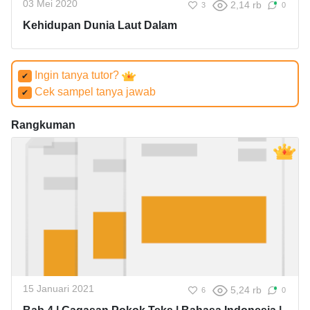
03 Mei 2020
2,14 rb
3
0
Kehidupan Dunia Laut Dalam
Ingin tanya tutor?
✔
Cek sampel tanya jawab
✔
Rangkuman
15 Januari 2021
5,24 rb
6
0