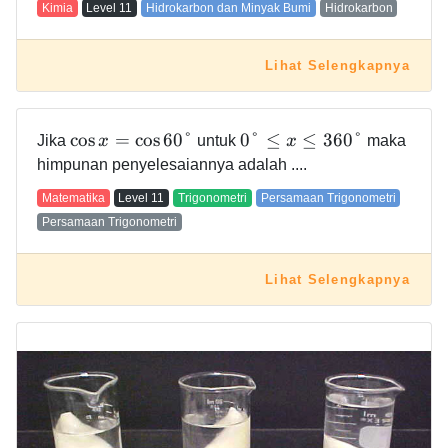
Kimia
Level
11
Hidrokarbon dan Minyak Bumi
Hidrokarbon
Lihat Selengkapnya
cos
=
cos
6
0
°
0
°
≤
≤
3
6
0
°
Jika
x
untuk
x
maka
himpunan penyelesaiannya adalah ....
Matematika
Level
11
Trigonometri
Persamaan Trigonometri
Persamaan Trigonometri
Lihat Selengkapnya