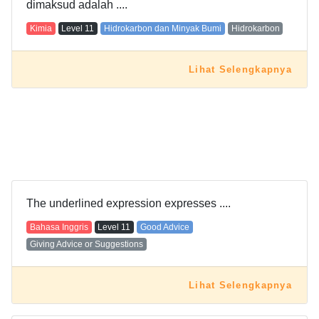
dimaksud adalah ....
Kimia
Level
11
Hidrokarbon dan Minyak Bumi
Hidrokarbon
Lihat Selengkapnya
The underlined expression expresses ....
Bahasa Inggris
Level
11
Good Advice
Giving Advice or Suggestions
Lihat Selengkapnya