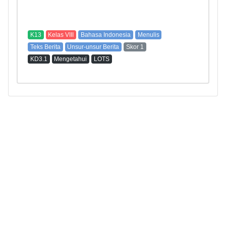
K13
Kelas VIII
Bahasa Indonesia
Menulis
Teks Berita
Unsur-unsur Berita
Skor 1
KD3.1
Mengetahui
LOTS