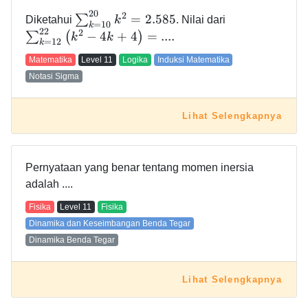
2
0
2
=
2
.
5
8
5
∑
Diketahui
k
. Nilai dari
=
1
0
k
2
2
2
−
4
+
4
=
.
.
.
.
∑
(
)
k
k
=
1
2
k
Matematika
Level
11
Logika
Induksi Matematika
Notasi Sigma
Lihat Selengkapnya
Pernyataan yang benar tentang momen inersia
adalah ....
Fisika
Level
11
Fisika
Dinamika dan Keseimbangan Benda Tegar
Dinamika Benda Tegar
Lihat Selengkapnya