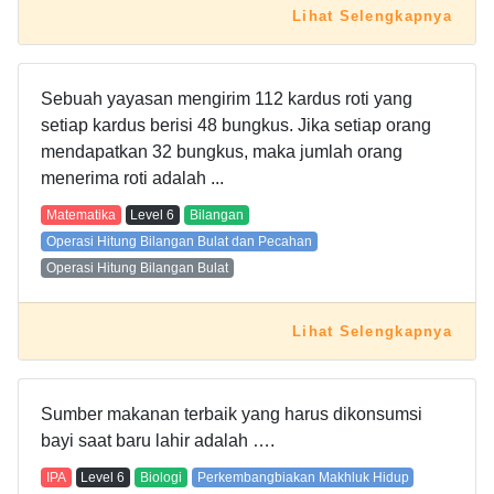
Lihat Selengkapnya
Sebuah yayasan mengirim 112 kardus roti yang
setiap kardus berisi 48 bungkus. Jika setiap orang
mendapatkan 32 bungkus, maka jumlah orang
menerima roti adalah ...
Matematika
Level
6
Bilangan
Operasi Hitung Bilangan Bulat dan Pecahan
Operasi Hitung Bilangan Bulat
Lihat Selengkapnya
Sumber makanan terbaik yang harus dikonsumsi
bayi saat baru lahir adalah ….
IPA
Level
6
Biologi
Perkembangbiakan Makhluk Hidup