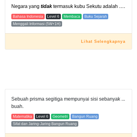
Negara yang
tidak
termasuk kubu Sekutu adalah ….
Bahasa Indonesia
Level
6
Membaca
Buku Sejarah
Menggali Informasi (5W+1H)
Lihat Selengkapnya
Sebuah prisma segitiga mempunyai sisi sebanyak ...
buah.
Matematika
Level
6
Geometri
Bangun Ruang
Sifat dan Jaring-Jaring Bangun Ruang