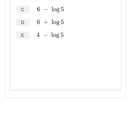
6
−
lo
g
5
C
6
+
lo
g
5
D
4
−
lo
g
5
E