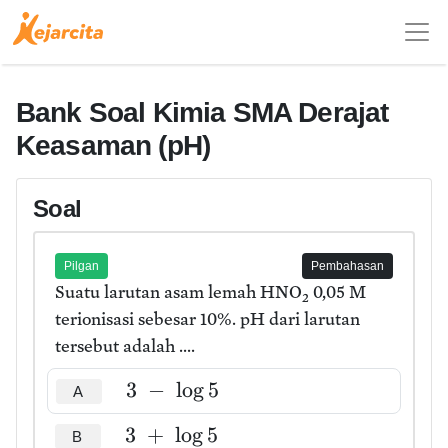
Bank Soal Kimia SMA Derajat
Keasaman (pH)
Soal
Pilgan
Pembahasan
Suatu larutan asam lemah HNO
0,05 M
2
terionisasi sebesar 10%. pH dari larutan
tersebut adalah ....
3
−
lo
g
5
A
3
+
lo
g
5
B