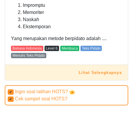
Impromptu
Memoriter
Naskah
Ekstemporan
Yang merupakan metode berpidato adalah ....
Bahasa Indonesia
Level
6
Membaca
Teks Pidato
Menulis Teks Pidato
Lihat Selengkapnya
Ingin soal latihan HOTS?
✔
Cek sampel soal HOTS?
✔