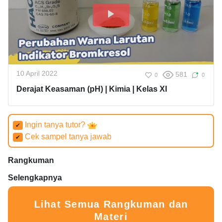
10 April 2022
581
0
0
Derajat Keasaman (pH) | Kimia | Kelas XI
Ingin tanya tutor?
✔
Cek sampel tanya jawab
✔
Rangkuman
Selengkapnya
Lihat Semua Rangkuman dan
Materi