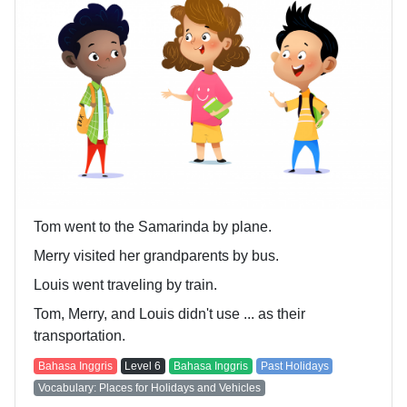
Tom went to the Samarinda by plane.
Merry visited her grandparents by bus.
Louis went traveling by train.
Tom, Merry, and Louis didn't use ... as their
transportation.
Bahasa Inggris
Level
6
Bahasa Inggris
Past Holidays
Vocabulary: Places for Holidays and Vehicles