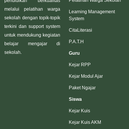
Pelatihan Warga Sekolah
pendidikan berkualitas
melalui pelatihan warga
Learning Management
sekolah dengan topik-topik
System
terkini dan support system
CitaLiterasi
untuk mendukung kegiatan
P.A.T.H
belajar mengajar di
sekolah.
Guru
Kejar RPP
Kejar Modul Ajar
Paket Ngajar
Siswa
Kejar Kuis
Kejar Kuis AKM