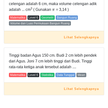
celengan adalah 6 cm, maka volume celengan adik
3
adalah ... cm
( Gunakan
π
= 3,14 )
Matematika
Level
6
Geometri
Bangun Ruang
Volume dan Luas Permukaan Bangun Ruang
Lihat Selengkapnya
Tinggi badan Agus 150 cm. Budi 2 cm lebih pendek
dari Agus. Joni 7 cm lebih tinggi dari Budi. Tinggi
rata-rata ketiga anak tersebut adalah ....
Matematika
Level
6
Statistika
Data Tunggal
Mean
Lihat Selengkapnya