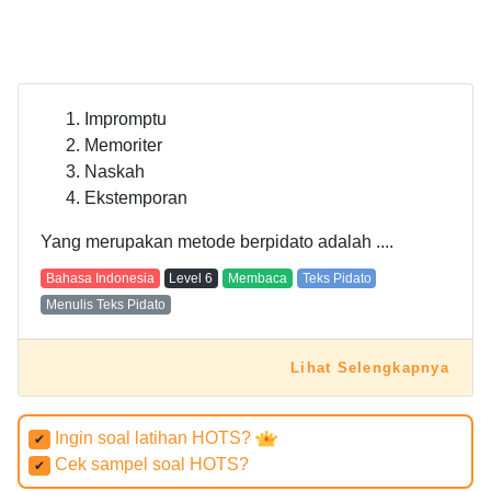
Impromptu
Memoriter
Naskah
Ekstemporan
Yang merupakan metode berpidato adalah ....
Bahasa Indonesia
Level
6
Membaca
Teks Pidato
Menulis Teks Pidato
Lihat Selengkapnya
Ingin soal latihan HOTS?
✔
Cek sampel soal HOTS?
✔