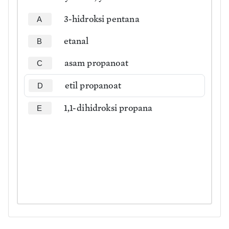
3-hidroksi pentana
A
etanal
B
asam propanoat
C
etil propanoat
D
1,1-dihidroksi propana
E