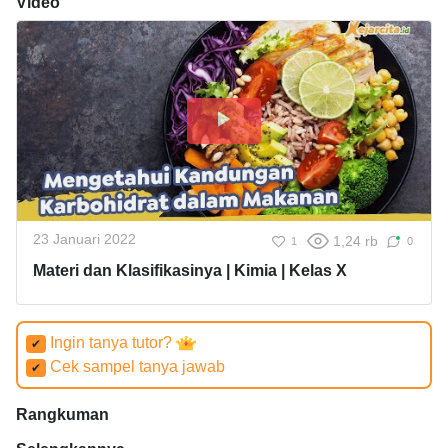
Video
23 Januari 2022
1,24 rb
1
0
Materi dan Klasifikasinya | Kimia | Kelas X
Ingin tanya tutor?
✔
Cek sampel tanya jawab
✔
Rangkuman