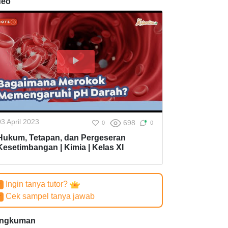
deo
03 April 2023
698
0
0
Hukum, Tetapan, dan Pergeseran
Kesetimbangan | Kimia | Kelas XI
Ingin tanya tutor?
✔
Cek sampel tanya jawab
✔
ngkuman