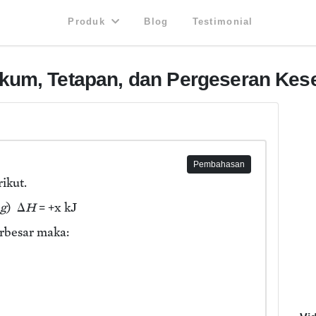
Produk
Blog
Testimonial
kum, Tetapan, dan Pergeseran Kes
Pembahasan
ikut.
g
) Δ
H
= +x kJ
erbesar maka: