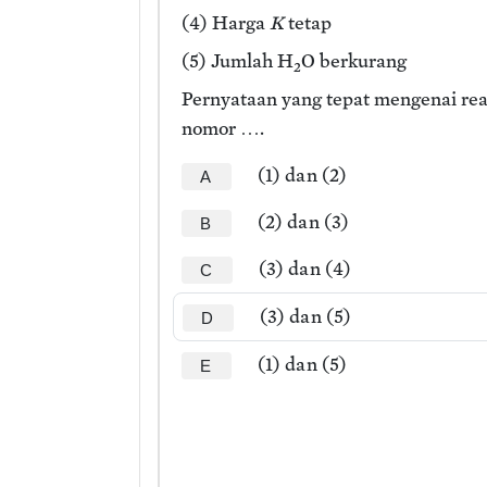
(4) Harga
K
tetap
(5) Jumlah H
O berkurang
2
Pernyataan yang tepat mengenai rea
nomor ….
(1) dan (2)
A
(2) dan (3)
B
(3) dan (4)
C
(3) dan (5)
D
(1) dan (5)
E