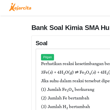
Bank Soal Kimia SMA Hu
Soal
Pilgan
Perhatikan reaksi kesetimbangan ber
3Fe(
s
) + 4H
O(
g
) ⇌ Fe
O
(
s
) + 4H
(
2
3
4
2
Jika suhu dalam reaksi tersebut dip
(1) Jumlah Fe
O
berkurang
3
4
(2) Jumlah Fe bertambah
(3) Jumlah H
bertambah
2