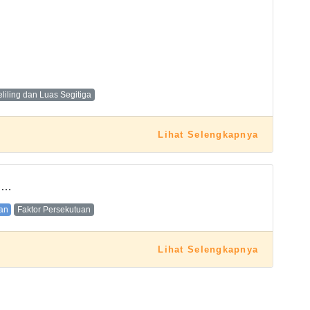
eliling dan Luas Segitiga
Lihat Selengkapnya
h …
tan
Faktor Persekutuan
Lihat Selengkapnya