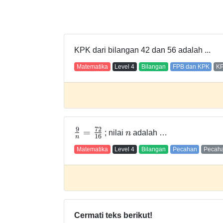
KPK dari bilangan 42 dan 56 adalah ...
Matematika
Level
4
Bilangan
FPB dan KPK
K
9
7
2
=
; nilai
n
adalah …
1
6
n
Matematika
Level
4
Bilangan
Pecahan
Pecaha
Cermati teks berikut!