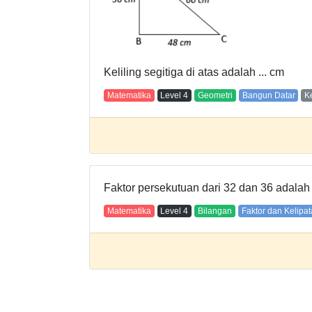
Keliling segitiga di atas adalah ... cm
Matematika
Level
4
Geometri
Bangun Datar
K
Faktor persekutuan dari 32 dan 36 adala
Matematika
Level
4
Bilangan
Faktor dan Kelipa