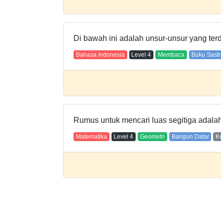
Di bawah ini adalah unsur-unsur yang ter
Bahasa Indonesia
Level
4
Membaca
Buku Sastr
Rumus untuk mencari luas segitiga adalah 
Matematika
Level
4
Geometri
Bangun Datar
K