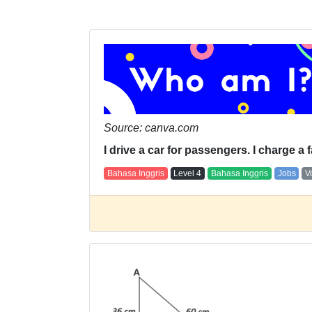
Source: canva.com
I drive a car for passengers. I charge a f
Bahasa Inggris
Level
4
Bahasa Inggris
Jobs
V