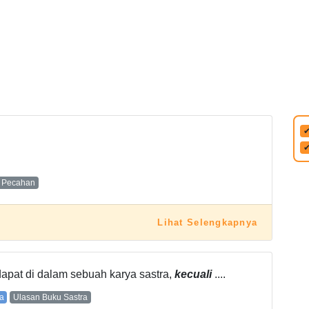
 Pecahan
Lihat Selengkapnya
dapat di dalam sebuah karya sastra,
kecuali
....
a
Ulasan Buku Sastra