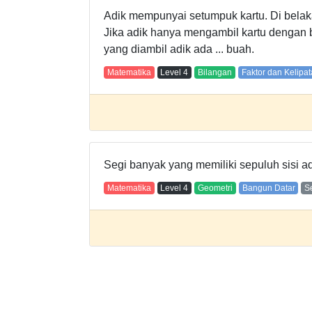
Adik mempunyai setumpuk kartu. Di belaka
Jika adik hanya mengambil kartu dengan b
yang diambil adik ada ... buah.
Matematika
Level
4
Bilangan
Faktor dan Kelipa
Segi banyak yang memiliki sepuluh sisi a
Matematika
Level
4
Geometri
Bangun Datar
S