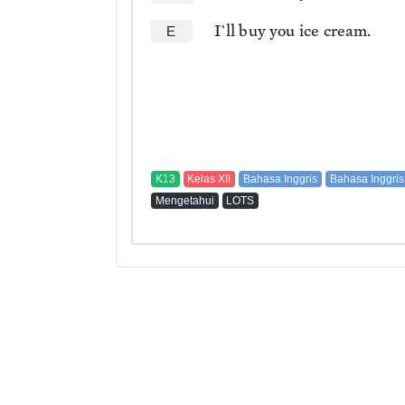
I’ll buy you ice cream.
E
K13
Kelas XII
Bahasa Inggris
Bahasa Inggris
Mengetahui
LOTS