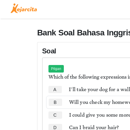
Bank Soal Bahasa Inggri
Soal
Pilgan
Which of the following expressions 
I’ll take your dog for a wal
A
Will you check my homewo
B
I could give you some more 
C
Can I braid your hair?
D