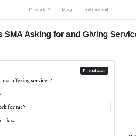
Produk
Blog
Testimonial
s SMA Asking for and Giving Servic
Pembahasan
is
not
offering services?
k.
rk for me?
fries.