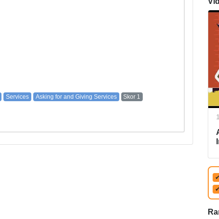
Vi
Services
Asking for and Giving Services
Skor 1
Ra