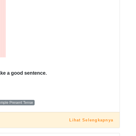
make a good sentence.
imple Present Tense
Lihat Selengkapnya