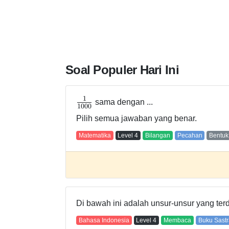
Soal Populer Hari Ini
1
sama dengan ...
1
0
0
0
Pilih semua jawaban yang benar.
Matematika
Level
4
Bilangan
Pecahan
Bentuk
Di bawah ini adalah unsur-unsur yang ter
Bahasa Indonesia
Level
4
Membaca
Buku Sastr