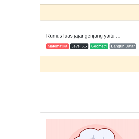
Rumus luas jajar genjang yaitu …
Matematika
Level
5,6
Geometri
Bangun Datar