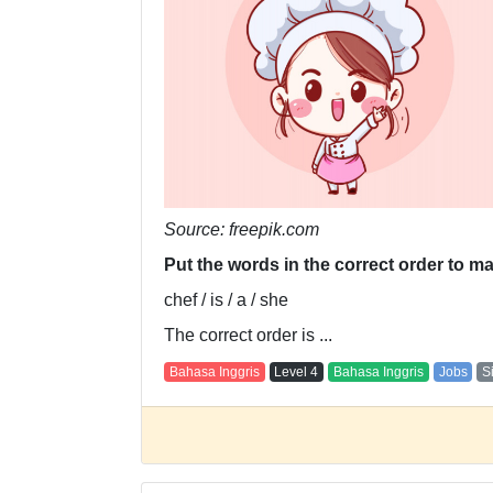
Source: freepik.com
Put the words in the correct order to 
chef / is / a / she
The correct order is ...
Bahasa Inggris
Level
4
Bahasa Inggris
Jobs
S