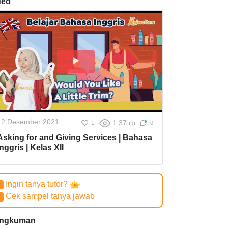
deo
12 Desember 2021
1,37 rb
1
0
Asking for and Giving Services | Bahasa
Inggris | Kelas XII
Ingin tanya tutor?
✔
Cek sampel tanya jawab
✔
ngkuman