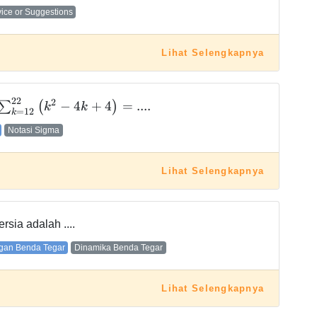
vice or Suggestions
Lihat Selengkapnya
2
2
2
−
4
+
4
=
.
.
.
.
∑
(
)
k
k
=
1
2
k
Notasi Sigma
Lihat Selengkapnya
sia adalah ....
gan Benda Tegar
Dinamika Benda Tegar
Lihat Selengkapnya