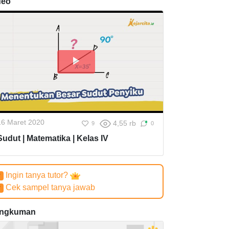
deo
16 Maret 2020
4,55 rb
9
0
Sudut | Matematika | Kelas IV
Ingin tanya tutor?
✔
Cek sampel tanya jawab
✔
ngkuman