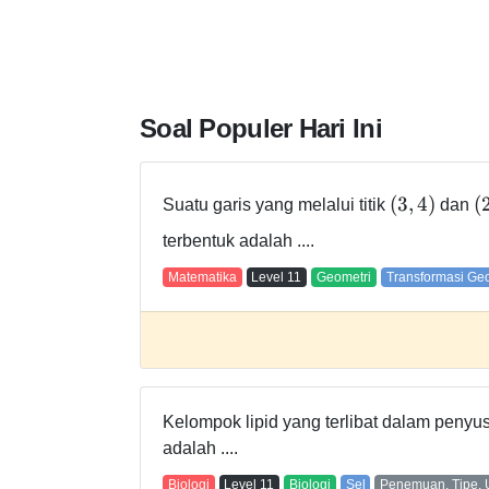
Soal Populer Hari Ini
(
3
,
4
)
(
Suatu garis yang melalui titik
dan
terbentuk adalah ....
Matematika
Level
11
Geometri
Transformasi Ge
Kelompok lipid yang terlibat dalam peny
adalah ....
Biologi
Level
11
Biologi
Sel
Penemuan, Tipe, 