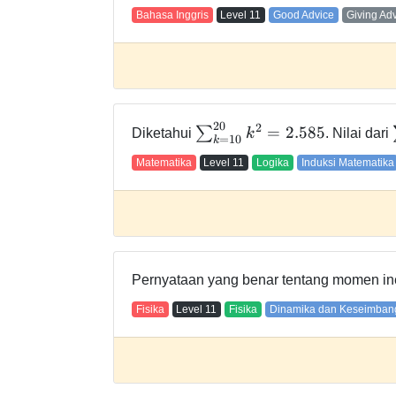
Bahasa Inggris
Level
11
Good Advice
Giving Ad
2
0
2
=
2
.
5
8
5
∑
Diketahui
k
. Nilai dari
=
1
0
k
Matematika
Level
11
Logika
Induksi Matematika
Pernyataan yang benar tentang momen iner
Fisika
Level
11
Fisika
Dinamika dan Keseimban