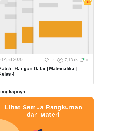
08 April 2020
7,13 rb
13
0
Bab 5 | Bangun Datar | Matematika |
Kelas 4
lengkapnya
Lihat Semua Rangkuman
dan Materi