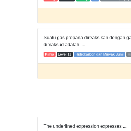
Suatu gas propana direaksikan dengan ga
dimaksud adalah ....
Kimia
Level
11
Hidrokarbon dan Minyak Bumi
H
The underlined expression expresses ....