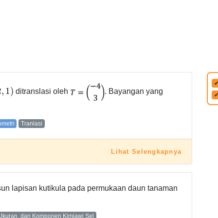
2
,
1
)
ditranslasi oleh
. Bayangan yang
ometri
Tranlasi
Lihat Selengkapnya
usun lapisan kutikula pada permukaan daun tanaman
Ukuran, dan Komponen Kimiawi Sel