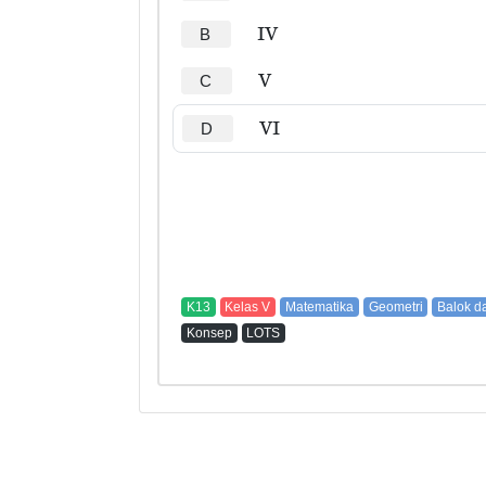
IV
B
V
C
VI
D
K13
Kelas V
Matematika
Geometri
Balok d
Konsep
LOTS