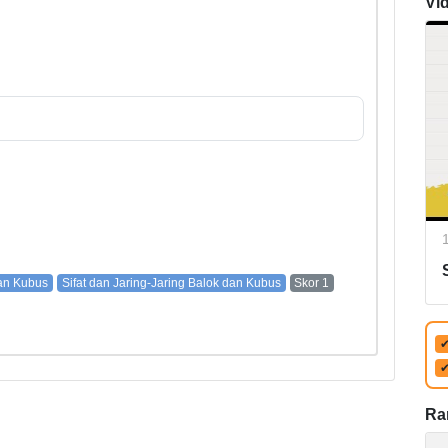
Vi
an Kubus
Sifat dan Jaring-Jaring Balok dan Kubus
Skor 1
Ra