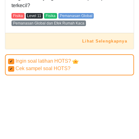
terkecil?
Fisika
Level
11
Fisika
Pemanasan Global
Pemanasan Global dan Efek Rumah Kaca
Lihat Selengkapnya
Ingin soal latihan HOTS?
✔
Cek sampel soal HOTS?
✔