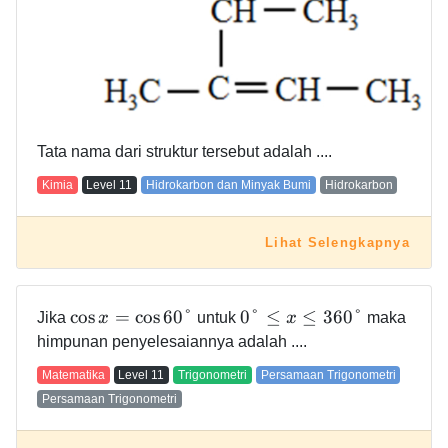
Tata nama dari struktur tersebut adalah ....
Kimia
Level
11
Hidrokarbon dan Minyak Bumi
Hidrokarbon
Lihat Selengkapnya
cos
=
cos
6
0
°
0
°
≤
≤
3
6
0
°
Jika
x
untuk
x
maka
himpunan penyelesaiannya adalah ....
Matematika
Level
11
Trigonometri
Persamaan Trigonometri
Persamaan Trigonometri