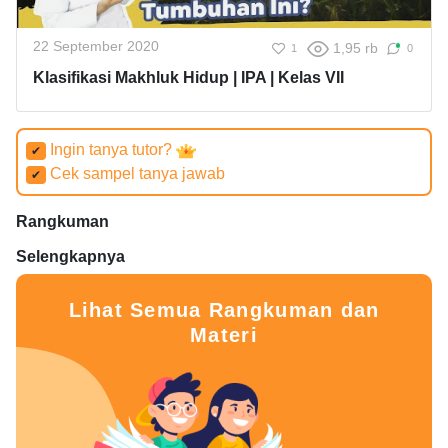
22 September 2020
1,95 rb
1
0
Klasifikasi Makhluk Hidup | IPA | Kelas VII
Ingin tanya tutor?
✔
Cek sampel tanya jawab
✔
Rangkuman
Selengkapnya
Lihat Semua Rangkuman dan
Materi