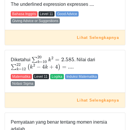
The underlined expression expresses ....
Bahasa Inggris
Level
11
Good Advice
Giving Advice or Suggestions
Lihat Selengkapnya
2
0
2
=
2
.
5
8
5
∑
Diketahui
k
. Nilai dari
=
1
0
k
2
2
2
−
4
+
4
=
.
.
.
.
∑
(
)
k
k
=
1
2
k
Matematika
Level
11
Logika
Induksi Matematika
Notasi Sigma
Lihat Selengkapnya
Pernyataan yang benar tentang momen inersia
adalah ....