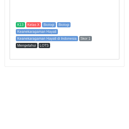
K13
Kelas X
Biologi
Biologi
Keanekaragaman Hayati
Keanekaragaman Hayati di Indonesia
Skor 1
Mengetahui
LOTS