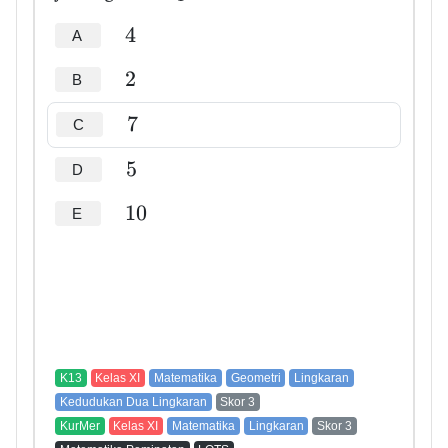
4
A
2
B
7
C
5
D
1
0
E
K13
Kelas XI
Matematika
Geometri
Lingkaran
Kedudukan Dua Lingkaran
Skor 3
KurMer
Kelas XI
Matematika
Lingkaran
Skor 3