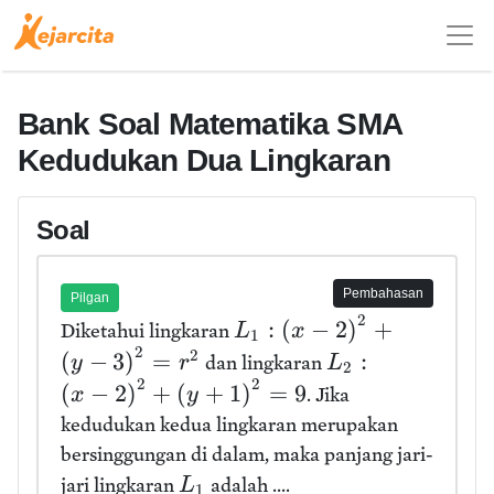
Bank Soal Matematika SMA
Kedudukan Dua Lingkaran
Soal
Pembahasan
Pilgan
2
:
(
−
2
)
+
Diketahui lingkaran
L
x
1
2
2
(
−
3
)
=
:
dan lingkaran
y
r
L
2
2
2
(
−
2
)
+
(
+
1
)
=
9
. Jika
x
y
kedudukan kedua lingkaran merupakan
bersinggungan di dalam, maka panjang jari-
jari lingkaran
adalah ....
L
1