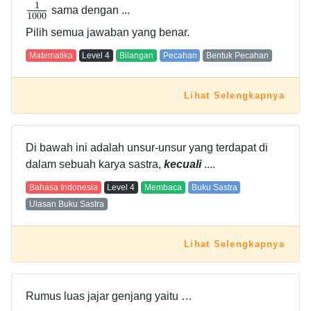
1
sama dengan ...
1
0
0
0
Pilih semua jawaban yang benar.
Matematika
Level
4
Bilangan
Pecahan
Bentuk Pecahan
Lihat Selengkapnya
Di bawah ini adalah unsur-unsur yang terdapat di
dalam sebuah karya sastra,
kecuali
....
Bahasa Indonesia
Level
4
Membaca
Buku Sastra
Ulasan Buku Sastra
Lihat Selengkapnya
Rumus luas jajar genjang yaitu …