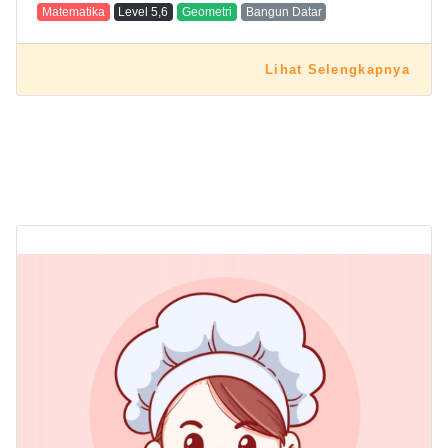
Matematika
Level
5,6
Geometri
Bangun Datar
Lihat Selengkapnya