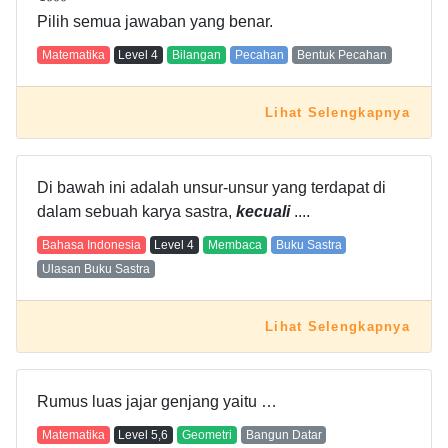
Pilih semua jawaban yang benar.
Matematika
Level
4
Bilangan
Pecahan
Bentuk Pecahan
Lihat Selengkapnya
Di bawah ini adalah unsur-unsur yang terdapat di
dalam sebuah karya sastra,
kecuali
....
Bahasa Indonesia
Level
4
Membaca
Buku Sastra
Ulasan Buku Sastra
Lihat Selengkapnya
Rumus luas jajar genjang yaitu …
Matematika
Level
5,6
Geometri
Bangun Datar