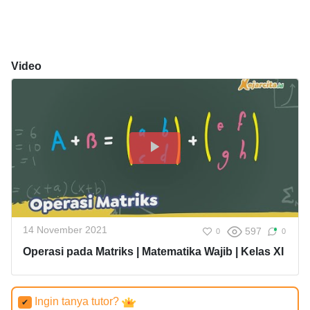
Video
14 November 2021
597
0
0
Operasi pada Matriks | Matematika Wajib | Kelas XI
Ingin tanya tutor?
✔