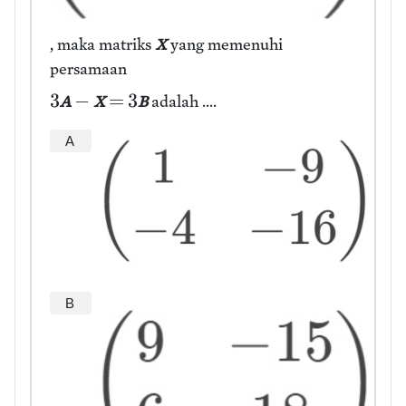
, maka matriks
X
yang memenuhi
persamaan
3
−
=
3
A
X
B
adalah ....
A
B