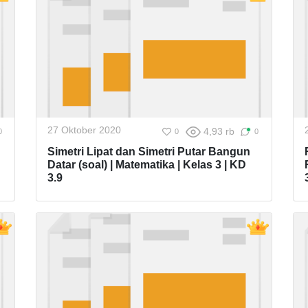
27 Oktober 2020
4,93 rb
0
0
0
Simetri Lipat dan Simetri Putar Bangun
Datar (soal) | Matematika | Kelas 3 | KD
3.9