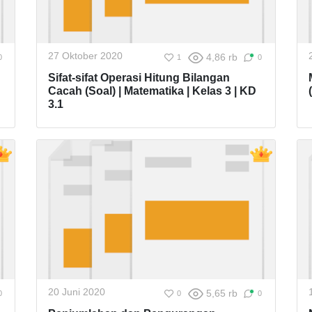
27 Oktober 2020
4,86 rb
0
1
0
Sifat-sifat Operasi Hitung Bilangan
Cacah (Soal) | Matematika | Kelas 3 | KD
3.1
20 Juni 2020
5,65 rb
0
0
0