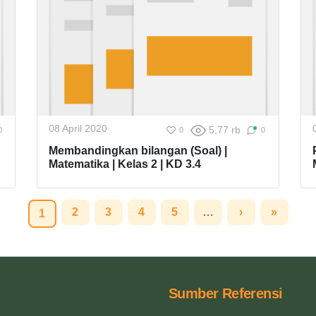
08 April 2020
5,77 rb
0
0
0
Membandingkan bilangan (Soal) |
Matematika | Kelas 2 | KD 3.4
2
3
4
5
…
›
»
1
Sumber Referensi