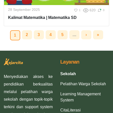
28 September 2025
620
1
0
Kalimat Matematika | Matematika SD
2
3
4
5
…
›
»
1
Layanan
Sekolah
Menyediakan akses ke
Pelatihan Warga Sekolah
pendidikan berkualitas
melalui pelatihan warga
Learning Management
sekolah dengan topik-topik
System
terkini dan support system
CitaLiterasi