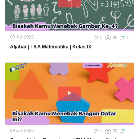
09 Juli 2026
69
0
0
Aljabar | TKA Matematika | Kelas IX
09 Juli 2026
78
1
0