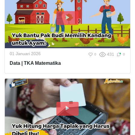
01 Januari 2026
431
0
0
Data | TKA Matematika