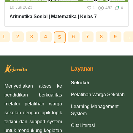
10 Juli 2023
492
1
0
Aritmetika Sosial | Matematika | Kelas 7
1
2
3
4
6
7
8
9
…
5
Layanan
Sekolah
Menyediakan akses ke
Pelatihan Warga Sekolah
pendidikan berkualitas
melalui pelatihan warga
Learning Management
sekolah dengan topik-topik
System
terkini dan support system
CitaLiterasi
untuk mendukung kegiatan