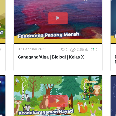
07 Februari 2022
2,65 rb
0
0
0
Ganggang/Alga | Biologi | Kelas X