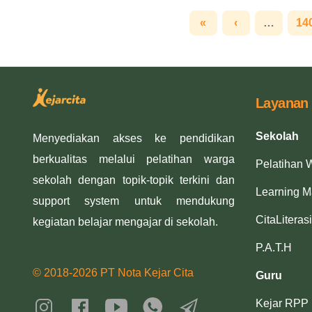
«
‹
…
14
Layanan
Sekolah
Menyediakan akses ke pendidikan
berkualitas melalui pelatihan warga
Pelatihan 
sekolah dengan topik-topik terkini dan
Learning 
support system untuk mendukung
CitaLiterasi
kegiatan belajar mengajar di sekolah.
P.A.T.H
© 2018-2026 PT Nota Kejar Cita
Guru
Kejar RPP