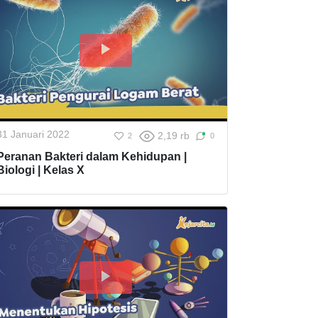
31 Januari 2022
2,19 rb
2
0
Peranan Bakteri dalam Kehidupan |
Biologi | Kelas X