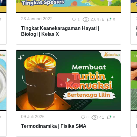
23 Januari 2022
2,64 rb
0
1
0
Tingkat Keanekaragaman Hayati |
Biologi | Kelas X
09 Juli 2026
41
0
0
0
Termodinamika | Fisika SMA