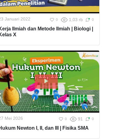
23 Januari 2022
1,03 rb
0
0
Kerja Ilmiah dan Metode Ilmiah | Biologi |
Kelas X
27 Mei 2026
91
0
0
Hukum Newton I, II, dan III | Fisika SMA