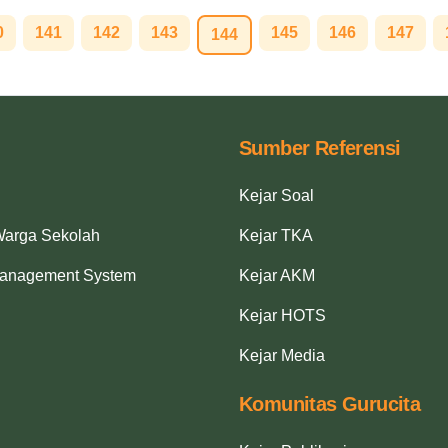
0
141
142
143
145
146
147
144
Sumber Referensi
Kejar Soal
Warga Sekolah
Kejar TKA
Management System
Kejar AKM
Kejar HOTS
Kejar Media
Komunitas Gurucita