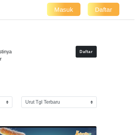
Masuk
Daftar
stinya
Daftar
r