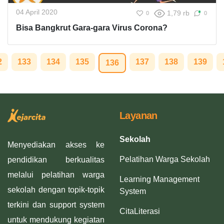
04 April 2020
1,79 rb
0
0
Bisa Bangkrut Gara-gara Virus Corona?
2
133
134
135
137
138
139
136
Layanan
Sekolah
Menyediakan akses ke
Pelatihan Warga Sekolah
pendidikan berkualitas
melalui pelatihan warga
Learning Management
sekolah dengan topik-topik
System
terkini dan support system
CitaLiterasi
untuk mendukung kegiatan