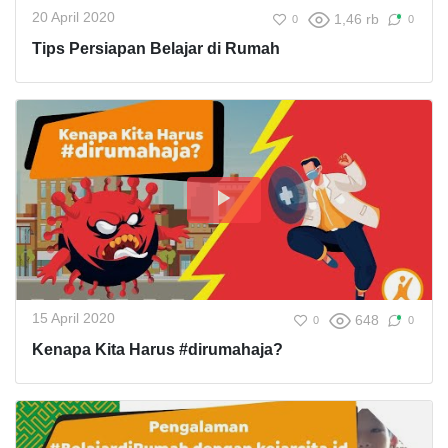
20 April 2020
1,46 rb
0
0
Tips Persiapan Belajar di Rumah
15 April 2020
648
0
0
Kenapa Kita Harus #dirumahaja?