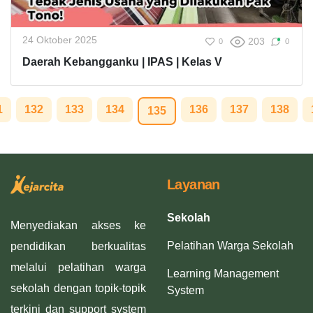
24 Oktober 2025
203
0
0
Daerah Kebangganku | IPAS | Kelas V
1
132
133
134
136
137
138
135
Layanan
Sekolah
Menyediakan akses ke
Pelatihan Warga Sekolah
pendidikan berkualitas
melalui pelatihan warga
Learning Management
sekolah dengan topik-topik
System
terkini dan support system