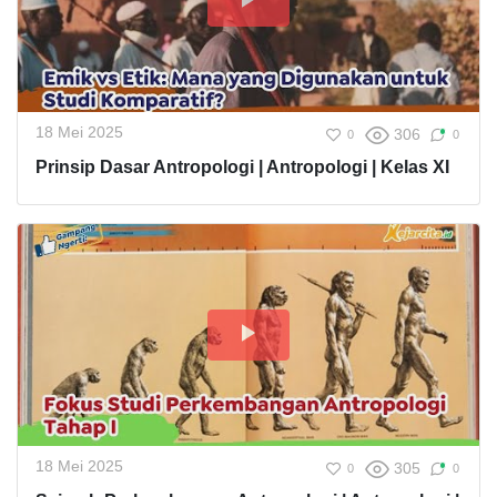
18 Mei 2025
306
0
0
Prinsip Dasar Antropologi | Antropologi | Kelas XI
18 Mei 2025
305
0
0