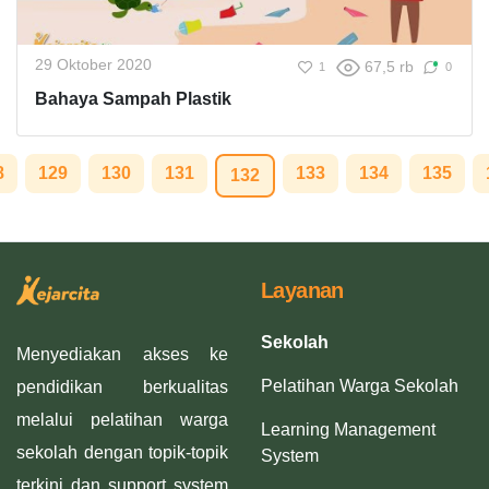
29 Oktober 2020
67,5 rb
1
0
Bahaya Sampah Plastik
8
129
130
131
133
134
135
132
Layanan
Sekolah
Menyediakan akses ke
Pelatihan Warga Sekolah
pendidikan berkualitas
melalui pelatihan warga
Learning Management
sekolah dengan topik-topik
System
terkini dan support system